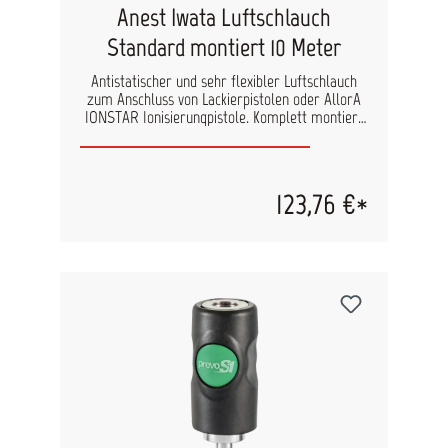
Anest Iwata Luftschlauch
Standard montiert 10 Meter
Antistatischer und sehr flexibler Luftschlauch
zum Anschluss von Lackierpistolen oder AllorA
IONSTAR Ionisierungpistole. Komplett montiert
mit Schnellkupplung und Nippel
Innendurchmesser: ø 9 mm Außendurchmesser:
ø 15 mm Länge: 10 m
123,76 €*