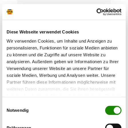
Diese Webseite verwendet Cookies
Wir verwenden Cookies, um Inhalte und Anzeigen zu
personalisieren, Funktionen für soziale Medien anbieten
zu können und die Zugriffe auf unsere Website zu
analysieren. Außerdem geben wir Informationen zu Ihrer
Doppelnippel DN-MS-G1/2axG1/2a
Verwendung unserer Website an unsere Partner für
soziale Medien, Werbung und Analysen weiter. Unsere
SB
Partner führen diese Informationen möglicherweise mit
Doppelnippel DN-MS-G1/2axG1/2a SB
weiteren Daten zusammen, die Sie ihnen bereitgestellt
haben oder die sie im Rahmen Ihrer Nutzung der Dienste
gesammelt haben.
Einwilligungsauswahl
Notwendig
5,47 €*
Präferenzen