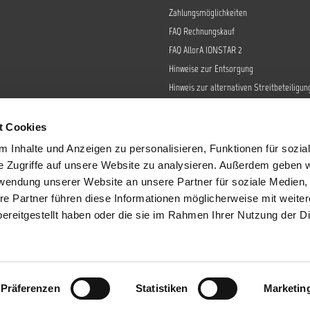
Zahlungsmöglichkeiten
FAQ Rechnungskauf
FAQ AllorA IONSTAR 2
Hinweise zur Entsorgung
Hinweis zur alternativen Streitbeteiligun
Retoure
Widerrufsrecht
t Cookies
Barrierefreiheit
 Inhalte und Anzeigen zu personalisieren, Funktionen für sozia
Datenschutz
e Zugriffe auf unsere Website zu analysieren. Außerdem geben w
AGB
rwendung unserer Website an unsere Partner für soziale Medien
re Partner führen diese Informationen möglicherweise mit weite
Impressum
ereitgestellt haben oder die sie im Rahmen Ihrer Nutzung der D
Sendungsverfolgung
tzl. Mehrwertsteuer zzgl.
Versandkosten
und ggf. Nachnahmegebühren, wenn 
Präferenzen
Statistiken
Marketin