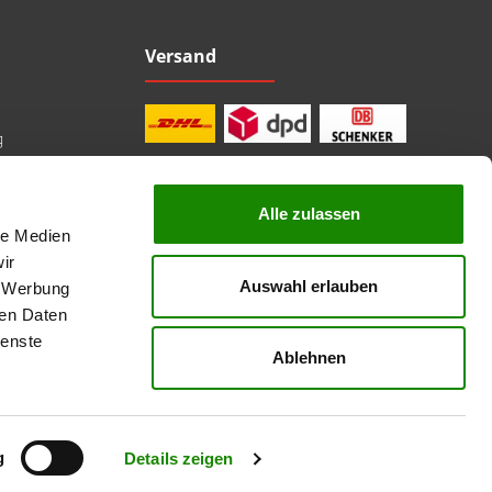
Versand
g
Alle zulassen
le Medien
professionelle Beratung
Top Marken
ir
Kauf auf Rechnung
Auswahl erlauben
, Werbung
sichere Bezahlung
Lieferzeit 1-3 Tage
ren Daten
kostenlose Rücksendung
ienste
Ablehnen
nicht anders angegeben.
g
Details zeigen