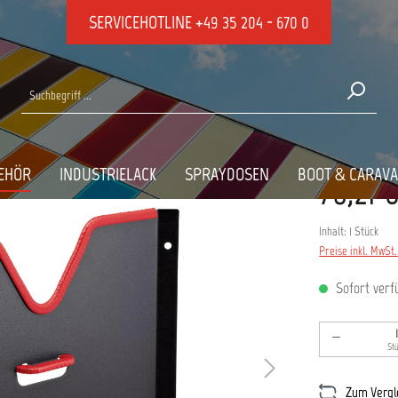
SERVICEHOTLINE
+49 35 204 - 670 0
uge
EIN 530883
EHÖR
INDUSTRIELACK
SPRAYDOSEN
BOOT & CARAV
70,21 
Inhalt:
1 Stück
Preise inkl. MwSt
Sofort verfü
Produkt An
St
Zum Vergl