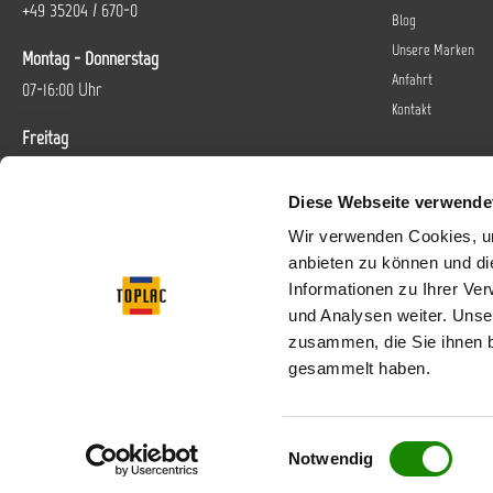
+49 35204 / 670-0
Blog
Unsere Marken
Montag - Donnerstag
Anfahrt
07-16:00 Uhr
Kontakt
Freitag
07-14 Uhr
Diese Webseite verwende
Oder über unser
Kontaktformular
.
Wir verwenden Cookies, um
anbieten zu können und di
Vertrag widerrufen
Informationen zu Ihrer Ve
und Analysen weiter. Unse
Folgen Sie uns bei
zusammen, die Sie ihnen b
gesammelt haben.
Einwilligungsauswahl
* Alle Preise inkl. gese
Notwendig