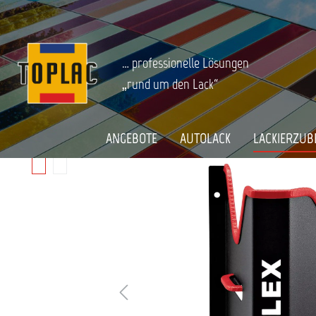
springen
Zur Hauptnavigation springen
LACKIERZUBEHÖR
Werkstatteinrichtung
Flex Akku-Werkze
Startseite
FLEX WHP-1 AC/DC - WANDHALTER KL
… professionelle Lösungen
„rund um den Lack“
Bildergalerie überspringen
ANGEBOTE
AUTOLACK
LACKIERZUB