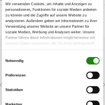
Wir verwenden Cookies, um Inhalte und Anzeigen zu
personalisieren, Funktionen für soziale Medien anbieten
zu können und die Zugriffe auf unsere Website zu
analysieren. Außerdem geben wir Informationen zu Ihrer
Verwendung unserer Website an unsere Partner für
Produktgalerie überspringen
Passendes Zubehör
soziale Medien, Werbung und Analysen weiter. Unsere
Partner führen diese Informationen möglicherweise mit
weiteren Daten zusammen, die Sie ihnen bereitgestellt
haben oder die sie im Rahmen Ihrer Nutzung der Dienste
gesammelt haben.
Einwilligungsauswahl
Notwendig
Präferenzen
3M HandClean - Handreiniger Nachfüllpack
Statistiken
Marketing