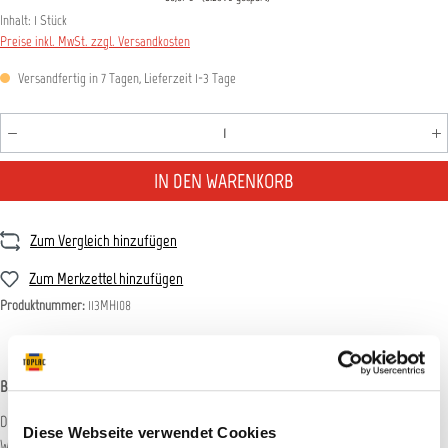
Inhalt:
1 Stück
Preise inkl. MwSt. zzgl. Versandkosten
Versandfertig in 7 Tagen, Lieferzeit 1-3 Tage
Produkt Anzahl: Gib den gewünschten Wert ein oder benutz
IN DEN WARENKORB
Zum Vergleich hinzufügen
Zum Merkzettel hinzufügen
Produktnummer:
113MH108
Beschreibung
Dispenser Ermöglicht sparsame Nutzung Einfach wiederzubefüllen Keine
Diese Webseite verwendet Cookies
Wartungsarbeiten Hygienische und luftdichte Aufbewah…
Mehr