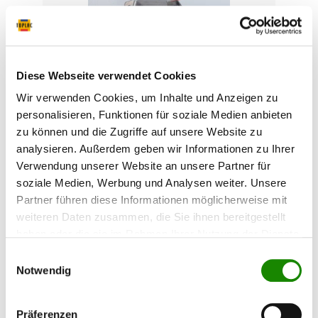
Diese Webseite verwendet Cookies
SATA Universal-Pistolen- und
Wir verwenden Cookies, um Inhalte und Anzeigen zu
personalisieren, Funktionen für soziale Medien anbieten
Schlauchhalter
zu können und die Zugriffe auf unsere Website zu
SATA Universal Pistolen- und Schlauchhalter
analysieren. Außerdem geben wir Informationen zu Ihrer
Zubehör für alle SATA Lackierpistolen.
Verwendung unserer Website an unsere Partner für
soziale Medien, Werbung und Analysen weiter. Unsere
Partner führen diese Informationen möglicherweise mit
weiteren Daten zusammen, die Sie ihnen bereitgestellt
70,33 €*
haben oder die sie im Rahmen Ihrer Nutzung der Dienste
gesammelt haben.
Einwilligungsauswahl
Notwendig
Präferenzen