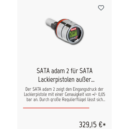
SATA adam 2 für SATA
Lackierpistolen außer
SATAminijet
Der SATA adam 2 zeigt den Eingangsdruck der
Lackierpistole mit einer Genauigkeit von +/- 0,05
bar an. Durch große Regulierflügel lässt sich
der Druck präzise einstellen. Alle SATA-
Lackierpistolen können mit SATA adam 2
nachgerüstet werden. So haben Lackierer den
Druck immer im Blick, was maßgeblich zur
329,15 €*
Sicherstellung von Farbtongenauigkeit und