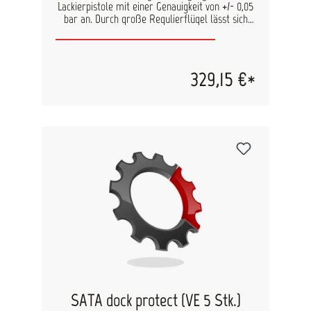
Lackierpistole mit einer Genauigkeit von +/- 0,05
bar an. Durch große Regulierflügel lässt sich
der Druck präzise einstellen. Alle SATA-
Lackierpistolen können mit SATA adam 2
nachgerüstet werden. So haben Lackierer den
Druck immer im Blick, was maßgeblich zur
329,15 €*
Sicherstellung von Farbtongenauigkeit und
qualitativ hochwertigen Lackierergebnissen
beiträgt. Kostenintensive Nacharbeiten wegen
falscher Druckeinstellung gehören der
Vergangenheit an.
SATA dock protect (VE 5 Stk.)