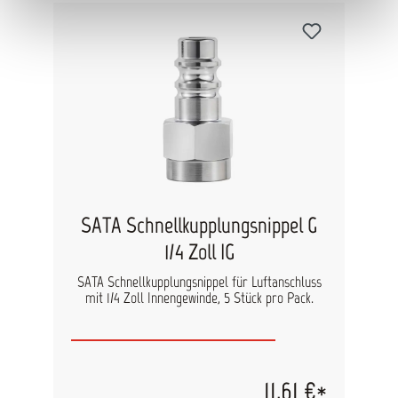
dazu, Federn und verschiedene Einstellelemente
zu schützen und auf Dauer gangbar zu halten.
Set-Inhalt: 1x Reinigungsbürste, groß für den
Pistolenkörper Art. Nr. 158840 5 x
Reinigungsbürsten, mittel für die Farbdüse und
alle materialführenden Teile der Pistole Art. Nr.
6007 5 x Reinigungsbürsten, doppelseitig für
Luftdüsen und Farbdüsenbohrungen Art. Nr.
9209 12 x Düsenreinigungsnadeln für
Stirnbohrungen der Luft- und Farbdüse Art. Nr.
62174 1 x Hochleistungsfett, 100 ml Art. Nr. 48173
SATA Schnellkupplungsnippel G
1/4 Zoll IG
SATA Schnellkupplungsnippel für Luftanschluss
mit 1/4 Zoll Innengewinde, 5 Stück pro Pack.
11,61 €*