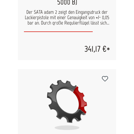
5000 B)
Der SATA adam 2 zeigt den Eingangsdruck der
Lackierpistole mit einer Genauigkeit von +/- 0,05
bar an. Durch große Regulierflügel lässt sich
der Druck präzise einstellen. Alle SATA-
Lackierpistolen können mit SATA adam 2
nachgerüstet werden. So haben Lackierer den
Druck immer im Blick, was maßgeblich zur
341,17 €*
Sicherstellung von Farbtongenauigkeit und
qualitativ hochwertigen Lackierergebnissen
beiträgt. Kostenintensive Nacharbeiten wegen
falscher Druckeinstellung gehören der
Vergangenheit an.