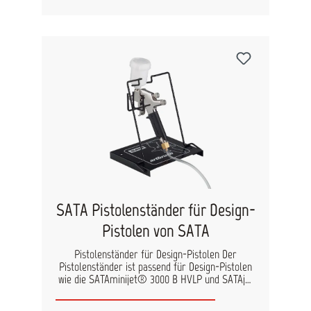
qualitativ hochwertigen Lackierergebnissen
beiträgt. Kostenintensive Nacharbeiten wegen
falscher Druckeinstellung gehören der
Vergangenheit an.
SATA Pistolenständer für Design-
Pistolen von SATA
Pistolenständer für Design-Pistolen Der
Pistolenständer ist passend für Design-Pistolen
wie die SATAminijet® 3000 B HVLP und SATAjet
20 B (früher dekor 2000) und hält auch die
Pistole mit angebautem Glassteckbecher sicher