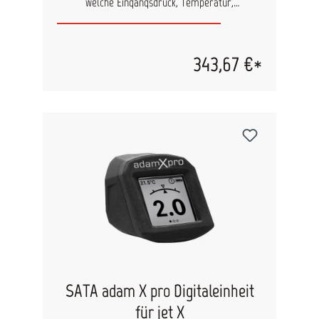
welche Eingangsdruck, Temperatur,
Betriebsdauer und Batteriestatus misst, um eine
präzise Kontrolle und optimale
Lackierergebnisse zu gewährleisten. Ausgerüstet
mit dem adam X, repräsentiert die jet X digital
343,67 €*
den Einstieg in die Welt der digitalen Funktionen
bei SATA.
SATA adam X pro Digitaleinheit
für jet X