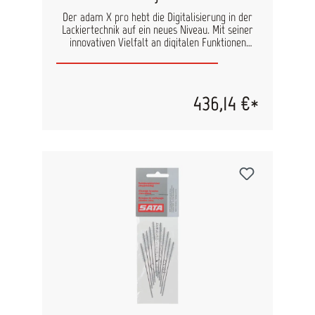
Der adam X pro hebt die Digitalisierung in der
Lackiertechnik auf ein neues Niveau. Mit seiner
innovativen Vielfalt an digitalen Funktionen
unterstützt er Profis in der Lackierkabine dabei,
Prozesse präzise zu analysieren und zu steuern.
Die nahtlose Integration mit der SATAjet X
ermöglicht Lackierergebnisse auf höchstem
436,14 €*
Niveau – mit bisher unerreichter
Informationstiefe und Genauigkeit. Digitale
Funktionen: Präzise Messung und Anzeige:
Eingangsdruck Umgebungstemperatur
Betriebsdauer Batteriestatus Grafische
Visualisierung: Vergleich von Ist- und Soll-Druck
Alarm bei Druckabweichungen über 0,2 bar
Fließdruckanzeige des letzten Lackierprozesses
Einstellungen für Druck und Temperatur:
Umschaltbar zwischen bar/psi und °C/°F Das
digitale Dashboard:Mit dem adam X pro können
die wichtigsten Parameter des Lackierprozesses
gespeichert und analysiert werden. Über einen
QR-Code, der auf dem Display angezeigt wird,
lassen sich die Daten an ein persönliches
Dashboard auf PC oder Smartphone übertragen.
Dieses digitale Kontrollzentrum erleichtert die