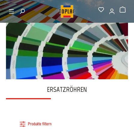
alt springen
Startseite
Ersatzröhren
Warenkorb
ERSATZRÖHREN
Produkte filtern