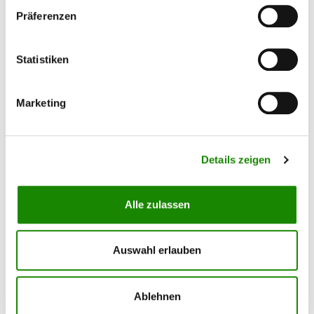
Präferenzen
Ersatzröhre für AllorA IR Strahler
Statistiken
AH 6-2/3-1/AS2-2A
Ersatzlampe (rot) 1000 Watt für AllorA IR
Marketing
Strahler AS2-2A / AH3-1 / AH6-2 Länge gesamt:
525 mm
Details zeigen
107,10 €*
Alle zulassen
Auswahl erlauben
Ablehnen