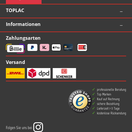
Oberfläche ablüften lassen Düse reinigen durch
Umdrehen auf den Kopf und sprühen bis nur noc
TOPLAC
das Treibgas austritt Trocknung: grifffest nach
30 Min. bei 20°C nach 2 Stunden weiter
bearbeitbar mind. 5 Stunden vor der Benutzung
Informationen
warten Aushärten der Beschichtung: Wenn es
sich um ein Fahrzeug handelt, wird die durch den
Zahlungsarten
Bremsvorgang erzeugte Wärme die vollständige
Aushärtung bewirkt. Außerhalb des Fahrzeugs: 1
Stunde lang bei 100°C einbrennen lassen.
Versand
professionelle Beratung
Top Marken
Kauf auf Rechnung
sichere Bezahlung
Lieferzeit 1-3 Tage
kostenlose Rücksendung
Folgen Sie uns bei