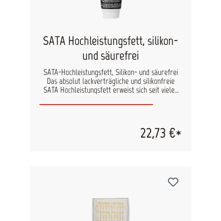
SATA Hochleistungsfett, silikon-
und säurefrei
SATA-Hochleistungsfett, Silikon- und säurefrei
Das absolut lackverträgliche und silikonfreie
SATA Hochleistungsfett erweist sich seit vielen
Jahren als ideales Pflegemittel, das an alle
beweglichen Teile bzw. auch an Gewinden in
einem dünnen Film aufgebracht wird. Es
gewährleistet auch nach vielen Jahren die
22,73 €*
Leichtgängigkeit und Funktionsfähigkeit.