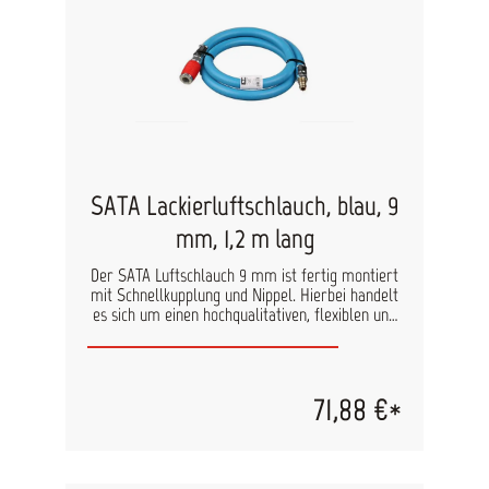
SATA Lackierluftschlauch, blau, 9
mm, 1,2 m lang
Der SATA Luftschlauch 9 mm ist fertig montiert
mit Schnellkupplung und Nippel. Hierbei handelt
es sich um einen hochqualitativen, flexiblen und
verschleißfesten Lackierluftschlauch. 1,2 m lang
silikonfrei elektrisch leitfähig nach DIN EN 1953
Berstdruck max. 20 bar
71,88 €*