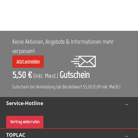
dem Lackierer durch eine spezielle LED-
Tageslichleuchte ermöglicht. Nach dem
Applikationsvorgang ist damit natürlich auch eine
sichere und exakte Bewertung der lackierten
Oberflächen möglich. Die ideale Lichtintensität
der SATA-Tageslicht LED-Leuchte gewährleistet
ein prozesssicheres Arbeiten. Unabhängig vom
Keine Aktionen, Angebote & Informationen mehr
Ladezustand des Lithium-Ionen Akkus, der über
eine Ladestandsanzeige angezeigt wird, bleibt
verpassen!
die Leuchtkraft der neuen
Tageslichtlampe SATAtrueSun konstant. Vorteile:
Jetzt anmelden
Bestmögliche tageslichtnahe Farbtonwiedergabe
Gleichmäßige Lichtverteilung auf der gesamten
5,50 €
Gutschein
(Inkl. Mwst.)
beleuchteten Fläche ca. 70 Minuten
Betriebsdauer bei voller Lichtstärke Konstante
Lichtstärke – unabhängig vom Ladezustand des
Gutschein bei Anmeldung (ab Bestellwert 55,00 EUR inkl. MwSt.)
Akkus Vollständiger Ladezyklus in nur ca. 50
Minuten Stufenlos dimmbar Integrierte Anzeige
Service-Hotline
des Akku-Ladezustands Effektpigmente werden
nahezu wie bei Tageslicht sichtbar Lackierdefekte
wie Wolkigkeit lassen sich sicher entdecken
Vertrag widerrufen
TOPLAC