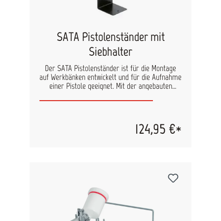
SATA Pistolenständer mit
Siebhalter
Der SATA Pistolenständer ist für die Montage
auf Werkbänken entwickelt und für die Aufnahme
einer Pistole geeignet. Mit der angebauten
Vorrichtung wird ein Trichtersieb gehalten. Dies
erhöht den Bedienkomfort bei der Vorbereitung
erheblich. Auch hier können Sie den
Pistolenständer, durch die Nutzung des
124,95 €*
entsprechenden Einsatzes, auch für die
SATAminijet nutzen. Dieser ist erhältlich unter
folgender Bestell-Nr.: 134932.