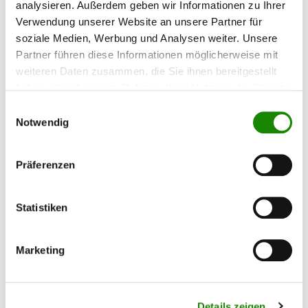
analysieren. Außerdem geben wir Informationen zu Ihrer
Verwendung unserer Website an unsere Partner für
soziale Medien, Werbung und Analysen weiter. Unsere
Partner führen diese Informationen möglicherweise mit
weiteren Daten zusammen, die Sie ihnen bereitgestellt
haben oder die sie im Rahmen Ihrer Nutzung der Dienste
gesammelt haben.
Einwilligungsauswahl
Notwendig
Präferenzen
SATA Dreifach-Pistolenhalter
Statistiken
Marketing
Der SATA 3-fach - Pistolenhalter kann sehr
einfach an der Wand montiert werden. Er ist
geeignet für Fließbecherpistolen. Aber auch eine
SATAminijet Pistole könne Sie in die Halterung
hängen. Allerdings benötigen Sie hierfür einen
Details zeigen