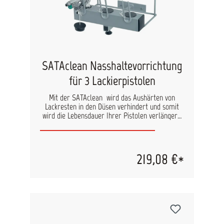
SATAclean Nasshaltevorrichtung
für 3 Lackierpistolen
Mit der SATAclean wird das Aushärten von
Lackresten in den Düsen verhindert und somit
wird die Lebensdauer Ihrer Pistolen verlängert.
Vorteile: Ideal zur Unterbringung von
Lackierpistolen in den Arbeitspausen 3
Halterungen für Fließ- oder Hängebecher-
Pistolen Die Abdeckkappen minimieren das
219,08 €*
Verdunsten der Reinigungsflüssigkeit Die
herausnehmbare Lade vereinfacht das Füllen
und Reinigen Zur Wandmontage geeignet, so
dass Ihr Arbeitsplatz freibleibt