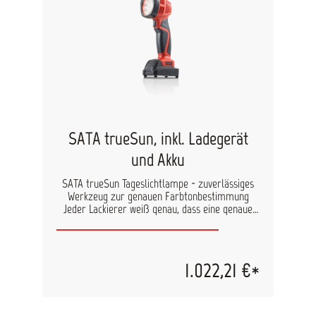
SATA trueSun, inkl. Ladegerät
und Akku
SATA trueSun Tageslichtlampe - zuverlässiges
Werkzeug zur genauen Farbtonbestimmung
Jeder Lackierer weiß genau, dass eine genaue
Farbtonbestimmung, die korrekte Ausführung
von Metallic- oder sonstigen Sondereffekten
sowie das Erkennen kritischer Wolkenbildung auf
den Oberflächen eine entscheidende Rolle bei
1.022,21 €*
der Applikation von Fahrzeuglacken spielt. Die
neue Tageslichtlampe von SATA ist stufenlos mit
3 vordefinierten Rastpositionen dimmbar. Die
schnelle und präzise Farbtonbestimmung wird