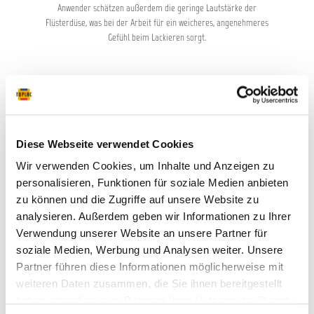
ck-
Veredlungsprozess der Pistolenoberflächen kann
Üb
Anwender schätzen außerdem die geringe Lautstärke der
es zu leicht abweichenden
Flüsterdüse, was bei der Arbeit für ein weicheres, angenehmeres
Farbnuancen kommen. Auch Farbveränderungen,
Gefühl beim Lackieren sorgt.
z.B. durch Lichteinflüsse, sind möglich. techn.
Daten Luftbedarf: 275 Nl/min Empfohlener
Eingangsdruck: 1,5 - 2,0 bar Luftanschluss: G 1/4 a
Düsengröße: 1,0 - 5,0 Spritzabstand: 17 - 21cm
Produktgalerie überspringen
Diese Webseite verwendet Cookies
Wir verwenden Cookies, um Inhalte und Anzeigen zu
personalisieren, Funktionen für soziale Medien anbieten
zu können und die Zugriffe auf unsere Website zu
analysieren. Außerdem geben wir Informationen zu Ihrer
Verwendung unserer Website an unsere Partner für
soziale Medien, Werbung und Analysen weiter. Unsere
L
SATAjet X 5500 HVLP Digital
Partner führen diese Informationen möglicherweise mit
weiteren Daten zusammen, die Sie ihnen bereitgestellt
haben oder die sie im Rahmen Ihrer Nutzung der Dienste
sam.
SATAjet®X 5500 HVLP Revolutionär. Sparsam.
SATA