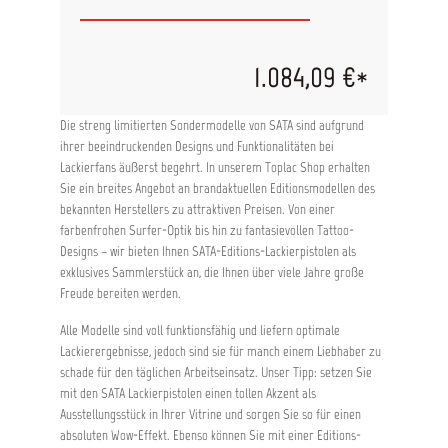
für Harmonie und Hoffnung und insbesondere
für die Zukunft! Eine nachhaltige und vernetzte
Zukunft, welche die Potenziale der digitalen
Transformation zu nutzen weiß. Die
1.084,09 €*
erdkugelförmige Platine symbolisiert die
voranschreitende Vernetzung einer
globalisierten Welt der Zukunft. Die grüne Farbe
Die streng limitierten Sondermodelle von SATA sind aufgrund
mit den schwarzen Anbauteilen sieht nicht nur
ihrer beeindruckenden Designs und Funktionalitäten bei
harmonisch aus, sie steht für nachhaltiges,
Lackierfans äußerst begehrt. In unserem Toplac Shop erhalten
naturverbundenes Handeln. Vorteile
Revolutionär: Die Zerstäubung der X-Düsen
Sie ein breites Angebot an brandaktuellen Editionsmodellen des
setzt neue Maßstäbe Spürbar leiser:
bekannten Herstellers zu attraktiven Preisen. Von einer
Flüsterdüse durch optimierte
farbenfrohen Surfer-Optik bis hin zu fantasievollen Tattoo-
Strömungsgeometrie Präzise: Optimierte
Designs – wir bieten Ihnen SATA-Editions-Lackierpistolen als
Materialverteilung für eine gleichmäßigere und
exklusives Sammlerstück an, die Ihnen über viele Jahre große
feinere Zerstäubung in beiden Strahlvarianten
Freude bereiten werden.
Wartungsarm: Kein Luftverteilerring erforderlich
Logisch: Konstante Strahldimensionen bei allen
Alle Modelle sind voll funktionsfähig und liefern optimale
Düsengrößen mit gleichmäßig steigendem
Materialdurchsatz Effizient: Erhebliche
Lackierergebnisse, jedoch sind sie für manch einem Liebhaber zu
Materialeinsparung bei gleicher
schade für den täglichen Arbeitseinsatz. Unser Tipp: setzen Sie
Applikationsweise HVLP: Extra Sparsam - HVLP
mit den SATA Lackierpistolen einen tollen Akzent als
Lackierpistolen erzielen besonders hohe
Ausstellungsstück in Ihrer Vitrine und sorgen Sie so für einen
Übertragungsraten mit ihrer Niederdruck-
absoluten Wow-Effekt. Ebenso können Sie mit einer Editions-
Technologie.