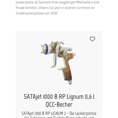
Lackierpistole als Geschenk Ihren langjährigen Mitarbeitern eine
Freude bereiten. Stöbern Sie jetzt in unserem Sortiment an
Sonderlackierpistolen von SATA!
Produktgalerie überspringen
Tipp
URE
SATAjet 1000 B RP Lignum 0,6 l
SA
n
QCC-Becher
rüne
SATAjet 1000 B RP LIGNUM 2 - Die Lackierpistole
Grü
ne
für Schreiner und Tischler Diese robuste und
S