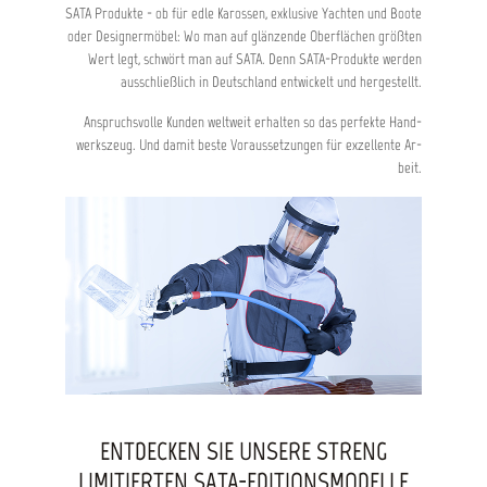
SATA Produkte - ob für edle Karos­sen, ex­klu­sive Yach­ten und Boote
oder Designer­möbel: Wo man auf glänzende Ober­flächen größten
Wert legt, schwört man auf SATA. Denn SATA-Produkte werden
aus­schließ­lich in Deutsch­land ent­wickelt und her­ge­stellt.
An­spruchs­volle Kun­den welt­weit er­halten so das per­fekte Hand­
werks­zeug. Und damit beste Vor­aus­setzungen für ex­zellente Ar­
beit.
ENTDECKEN SIE UNSERE STRENG
LIMITIERTEN SATA-EDITIONSMODELLE