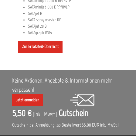
SATAminijet 4400 B RP/HVLP
SATAminijet 1000 K RP/HVLP
SATAjet H
SATA spray master RP
SATAjet 20 B
SATAgraph 1/3/4
Zur Ersatzteil-Übersicht
Keine Aktionen, Angebote & Informationen mehr
verpassen!
Jetzt anmelden
5,50 €
Gutschein
(Inkl. Mwst.)
Gutschein bei Anmeldung (ab Bestellwert 55,00 EUR inkl. MwSt.)