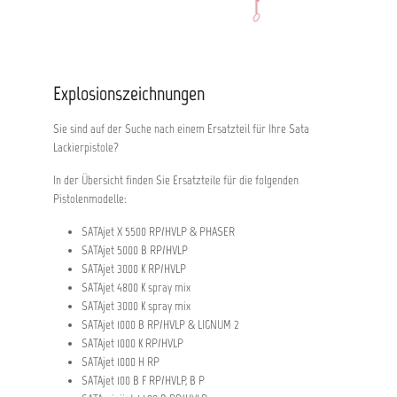
Explosionszeichnungen
Sie sind auf der Suche nach einem Ersatzteil für Ihre Sata
Lackierpistole?
In der Übersicht finden Sie Ersatzteile für die folgenden
Pistolenmodelle:
SATAjet X 5500 RP/HVLP & PHASER
SATAjet 5000 B RP/HVLP
SATAjet 3000 K RP/HVLP
SATAjet 4800 K spray mix
SATAjet 3000 K spray mix
SATAjet 1000 B RP/HVLP & LIGNUM 2
SATAjet 1000 K RP/HVLP
SATAjet 1000 H RP
SATAjet 100 B F RP/HVLP, B P