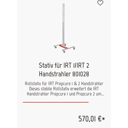
wird. Eigenschaften: hohe Flexibiliät durch 10 m
Zuleitung Einfachstes Rangieren durch
Lenkrollen Trockenfläche: ca. 1000 x 800 mm
höhenverstellbar bis 2400 mm inkl.
Zeitschaltuhr Trocknungsintensität einstellbar
Technische Daten: Maße Fahrgestell: 850 x 1.650
x 1000 mm Anzahl Strahlröhren: 3 (einzeln
schaltbar) Eingangsstromstärke: 16 A
Eingangsspannung: 230 V - 50/60 Hz (1Ph)
Leistung: 3.060 W (3 x 1.020 W)
Stativ für IRT 1/IRT 2
Handstrahler 801028
Rollstativ für IRT Prepcure 1 & 2 Handstrahler
Dieses stabile Rollstativ erweitert die IRT
Handstrahler Prepcure 1 und Prepcure 2 um
maximale Mobilität und Flexibilität im
Werkstattalltag. Durch den kippsicheren
Standfuß und die leichtgängigen Rollen lassen
sich die Handstrahler komfortabel an
570,01 €*
unterschiedlichen Arbeitsbereichen positionieren.
Das Stativ ermöglicht eine ergonomische