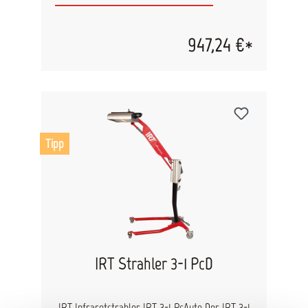
einfache Bedienbarkeit. Dieser Strahler ist mit
einer Zeitschaltuhr ausgestattet. Beide
Kassetten können unabhängig voneinander
947,24 €*
aktiviert werden, um einen noch effizienteren
Einsatz zu gewährleisten. Kurzwellige Infrarot-
Strahlung dringt bis unter den Lack, erwärmt
das darunter liegende Metall, wodurch eine
Trocknung von innen nach außen gewährleistet
wird. Eigenschaften: hohe Flexibiliät durch 10 m
Zuleitung Einfachstes Rangieren durch
Lenkrollen Trockenfläche: ca. 600 x 800 mm
Tipp
höhenverstellbar bis 1.800 mm inkl.
Zeitschaltuhr regulierbare Trocknungsintensität
Strahlkassetten einzeln schaltbar Technische
Daten: Maße Fahrgestell: 700 x 1.550 x 580 mm
Anzahl Strahlröhren: 2 Eingangsstromstärke: 10
A Eingangsspannung: 230 V Leistung: 2.040 W (2x
1.020 W)
IRT Strahler 3-1 PcD
IRT Infrarotstrahler IRT 3-1 PcAuto Der IRT 3-1