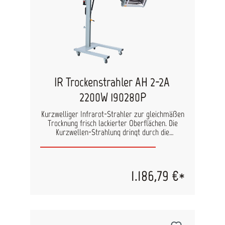
Daten: Leistung: 1000 W Stromanschluss: 220 V
Integrierte Zeitschaltuhr Trocknungsfläche: 0,105
m² Hochwertiges Aluminiumgehäuse
Abmessungen: 1397 x 597 x 470 mm Max.
Trocknungshöhe Vertikal = 1,40 m Gewicht: 15 kg
IR Trockenstrahler AH 2-2A
2200W 190280P
Kurzwelliger Infrarot-Strahler zur gleichmäßen
Trocknung frisch lackierter Oberflächen. Die
Kurzwellen-Strahlung dringt durch die
Lackschichten bis zum Metall und sorgt dadurch
für eine Trocknung von unten nach oben,
wodurch die Lösemittel gleichmäßig entweichen
können. Der Strahler verfügt über 2 Strahler-
1.186,79 €*
Kassetten, die unabhängig voneinander
geschaltet werden können. Der Kassettenarm
kann in der Höhe verstellt und so dem
Trocknungobjekt flexibel angepasst werden. Der
Neigungswinkel der Kassetten kann ebenfalls
individuell angepasst werden. Austattung und