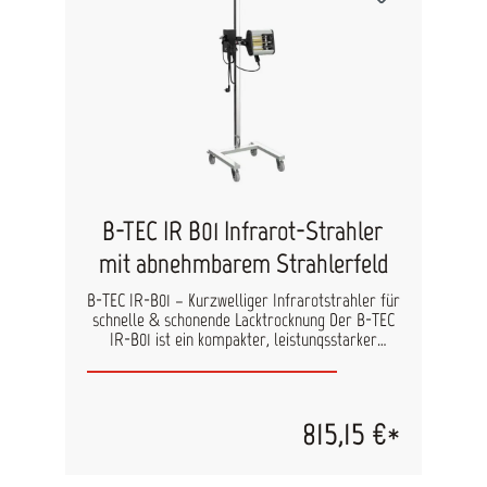
B-TEC IR B01 Infrarot-Strahler
mit abnehmbarem Strahlerfeld
B-TEC IR-B01 – Kurzwelliger Infrarotstrahler für
schnelle & schonende Lacktrocknung Der B-TEC
IR-B01 ist ein kompakter, leistungsstarker
Kurzwellensstrahler zur professionellen
Trocknung von Lacken, Füllern und
Spachtelbereichen. Dank abnehmbarem Handteil
ermöglicht er auch das gezielte Trocknen
815,15 €*
schwer erreichbarer Stellen – ideal für
Türbereiche, Schweller, Kanten oder Spot-
Repair. Mit 500 Watt Leistung und 2-Stufen-