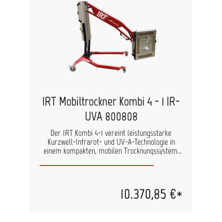
IRT Mobiltrockner Kombi 4 - 1 IR-
UVA 800808
Der IRT Kombi 4-1 vereint leistungsstarke
Kurzwell-Infrarot- und UV-A-Technologie in
einem kompakten, mobilen Trocknungssystem.
Mit nur einem Gerät lassen sich sowohl
konventionelle als auch UV-härtende
Lackmaterialien effizient trocknen. Dadurch
eignet sich der IRT Kombi 4-1 ideal für
10.370,85 €*
Karosserie- und Lackierbetriebe, die ihre
Reparaturprozesse beschleunigen und
gleichzeitig höchste Oberflächenqualität erzielen