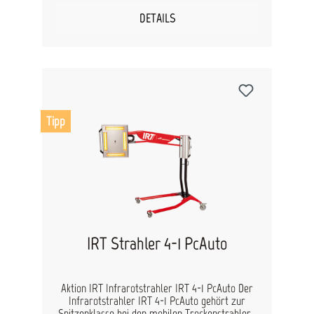
Befestigung der Handlampen und erleichtert die
gezielte Trocknung von Reparaturstellen, Kanten
DETAILS
oder schwer zugänglichen Bereichen. Ideal für
professionelle Spot-Repair- und Lackierarbeiten.
Produktvorteile Passend für IRT Prepcure 1 und
Prepcure 2 Handstrahler Mobiler, kippsicherer
Standfuß Hohe Flexibilität im Werkstattalltag
Leichtgängige Rollen für einfaches Positionieren
Ergonomische Arbeitshöhe und komfortable
Handhabung Ideal für Spot-Repair- und
Tipp
Trocknungsarbeiten
IRT Strahler 4-1 PcAuto
Aktion IRT Infrarotstrahler IRT 4-1 PcAuto Der
Infrarotstrahler IRT 4-1 PcAuto gehört zur
Spitzenklasse bei den mobilen Trockenstrahlern