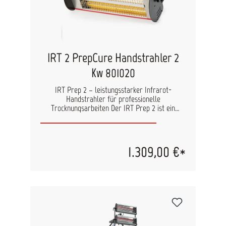
IRT 2 PrepCure Handstrahler 2
Kw 801020
IRT Prep 2 – leistungsstarker Infrarot-
Handstrahler für professionelle
Trocknungsarbeiten Der IRT Prep 2 ist ein
leistungsstarker Infrarot-Handstrahler für
professionelle Lackier- und Spot-Repair-
Arbeiten. Mit zwei leistungsstarken IR-Lampen
und einer größeren Strahlfläche eignet sich das
1.309,00 €*
Gerät ideal für die schnelle Trocknung von
Spachtel, Füller, Grundierungen und Klarlacken.
Das kompakte Handgerät kann flexibel direkt
geführt oder optional auf einem mobilen
Rollstativ montiert werden. Dadurch lassen sich
auch schwer zugängliche Bereiche komfortabel
bearbeiten. Die hochwertigen IRT FreeForm-
Reflektoren mit 24K-Goldbeschichtung sorgen