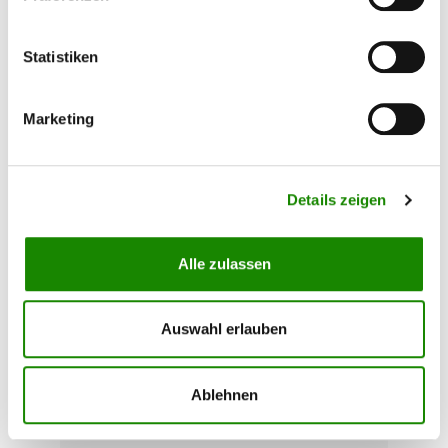
801030
Der IRT 3 PrepCure ist ideal zur Trocknung
Statistiken
kleiner bis mittlerer Reparaturflächen geeignet.
Dieses Geräte wird zur forcierten, schnellen
Trocknung von verschiedenen Materielaien, wie
Marketing
z.B. Spachtel, Füller und Klarlack verwendet.
Auch für Grundierungen ist der IRT 3 PrepCure
geeignet. Mit den zwei manuellen
3.213,00 €*
Zeitschaltuhren ist die Bedienung des Strahlers
kinderleicht. Die Kassette wird von einer
Details zeigen
Gasdruckfeder in Position gehalten und kann
ganz einfach mit einer Hand bedient werden. Wie
bei alle IRT-Trockenstrahler von Hedson wird
Alle zulassen
auch hier die Kurzwellentechnologie verwendet.
Zusammen mit den einzigartigen goldbelegten
IRT-Freiflächenreflektoren liefern diese eine
Tipp
bestmögliche Wärmeübertragung. Kurzwellen-
Auswahl erlauben
Infrarot bietet auch noch weitere Vorteile: Es ist
leicht zu kontrollieren, liefert sofort volle
Wärme und dringt bis tief in den Lack vor. Der
Ablehnen
Lack trocknet von innen heraus und ohne
Lösungsmittel- und Feuchtigkeitseinschlüsse, die
zu Qualitätsproblemen führen können.