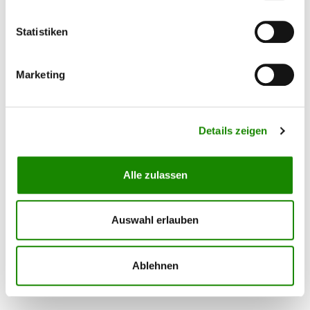
Tipp
Statistiken
Marketing
IRT Strahler IRT 3 PrepCure 3 kW 801030
Details zeigen
Der IRT 3 PrepCure ist ideal zur Trocknung kleiner bis
mittlerer Reparaturflächen geeignet. Dieses Geräte wird zur
Alle zulassen
forcierten, schnellen Trocknung von verschiedenen
Materielaien, wie z.B. Spachtel, Füller und Klarlack verwendet.
Auch für Grundierungen ist der IRT 3 PrepCure geeignet. Mit
den zwei manuellen Zeitschaltuhren ist die Bedienung des
Auswahl erlauben
Strahlers kinderleicht. Die Kassette wird von einer
3.213,00 €*
Gasdruckfeder in Position gehalten und kann ganz einfach mit
einer Hand bedient werden. Wie bei alle IRT-Trockenstrahler
Ablehnen
von Hedson wird auch hier die Kurzwellentechnologie
verwendet. Zusammen mit den einzigartigen goldbelegten
IRT-Freiflächenreflektoren liefern diese eine bestmögliche
Wärmeübertragung. Kurzwellen-Infrarot bietet auch noch