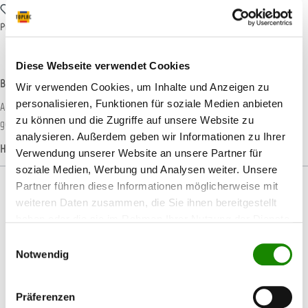
Zum Merkzettel hinzufügen
Produktnummer:
IRT800425
Diese Webseite verwendet Cookies
Beschreibung
Wir verwenden Cookies, um Inhalte und Anzeigen zu
personalisieren, Funktionen für soziale Medien anbieten
Aktion IRT Infrarotstrahler IRT 4-1 PcAuto Der Infrarotstrahler IRT 4-1 PcAuto
zu können und die Zugriffe auf unsere Website zu
gehört zur Spitzenklasse bei den mobilen Troc…
Mehr
analysieren. Außerdem geben wir Informationen zu Ihrer
Hersteller-Informationen
Verwendung unserer Website an unsere Partner für
soziale Medien, Werbung und Analysen weiter. Unsere
Partner führen diese Informationen möglicherweise mit
weiteren Daten zusammen, die Sie ihnen bereitgestellt
haben oder die sie im Rahmen Ihrer Nutzung der Dienste
gesammelt haben.
Produktgalerie überspringen
Passendes Zubehör
Einwilligungsauswahl
Notwendig
Präferenzen