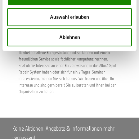
erweitern und zu vertiefen? Sie wollen erste fachliche und
praktische Kompetenzen im Umgang mit unserem System
erwerben? Sie wollen sich und Ihren Mitarbeitern einen Einblick in
Auswahl erlauben
das System verschaffen und sich die verschiedenen Produkte und
das Verfahren selbst erläutern lassen?
Dann Kontaktieren Sie uns jetzt und melden Sie sich für eine
Ablehnen
Schulung in unserem Trainingszentrum an. Wir bieten Ihnen eine
individuelle Betreuung durch Anwendungstechniker, eine inhaltlich
flexibel gehaltene Kursgestaltung und sie können mit einem
freundlichen Service sowie fachlicher Kompetenz rechnen.
Egal ob sie Interesse an einer Kurzeinweisung in das AllorA Spot
Repair System haben oder sich für ein 2 Tages-Seminar
interessieren, melden Sie sich bei uns. Wir freuen uns über Ihr
Interesse und sind gern bereit Sie zu beraten und Ihnen bei der
Organisation zu helfen.
Keine Aktionen, Angebote & Informationen mehr
verpassen!