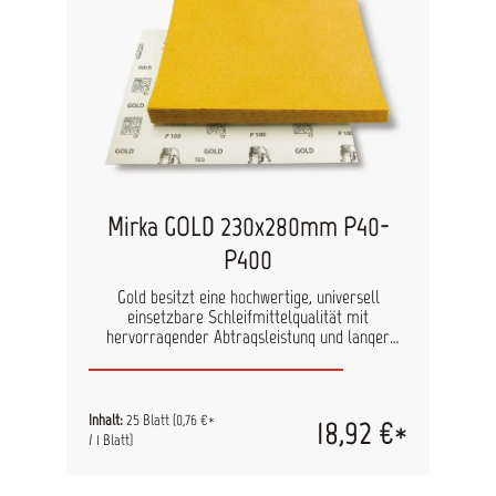
Mirka GOLD 230x280mm P40-
P400
Gold besitzt eine hochwertige, universell
einsetzbare Schleifmittelqualität mit
hervorragender Abtragsleistung und langer
Standzeit. Es ist in vielen unterschiedlichen
Abmessungen und Lochsystemen verfügbar und
dadurch auf vielen bekannten Maschinen-Typen
eingesetzt werden. Gold-Produkte sind für
Inhalt:
25 Blatt
(0,76 €*
18,92 €*
sämtliche Farb-und Lacktypen geeignet und für
/ 1 Blatt)
verschiedene Arbeitsmethoden (Maschinen- und
Handschliff). technische Daten Kornart: