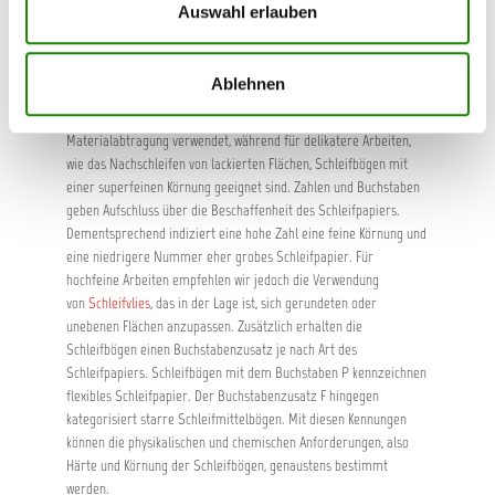
infrage stehende Material mit Schleifbögen der richtigen Körnung
Auswahl erlauben
bearbeitet wird. Dabei werden die Schleifbögen nach ihrer
Körnung kategorisiert, um sicher zu stellen, dass allen Aufgaben
das richtige Schleifmittel zukommt.
Ablehnen
Eine grobe und harte Körnung wird für eine starke
Materialabtragung verwendet, während für delikatere Arbeiten,
wie das Nachschleifen von lackierten Flächen, Schleifbögen mit
einer superfeinen Körnung geeignet sind. Zahlen und Buchstaben
geben Aufschluss über die Beschaffenheit des Schleifpapiers.
Dementsprechend indiziert eine hohe Zahl eine feine Körnung und
eine niedrigere Nummer eher grobes Schleifpapier. Für
hochfeine Arbeiten empfehlen wir jedoch die Verwendung
von
Schleifvlies
, das in der Lage ist, sich gerundeten oder
unebenen Flächen anzupassen. Zusätzlich erhalten die
Schleifbögen einen Buchstabenzusatz je nach Art des
Schleifpapiers. Schleifbögen mit dem Buchstaben P kennzeichnen
flexibles Schleifpapier. Der Buchstabenzusatz F hingegen
kategorisiert starre Schleifmittelbögen. Mit diesen Kennungen
können die physikalischen und chemischen Anforderungen, also
Härte und Körnung der Schleifbögen, genaustens bestimmt
werden.