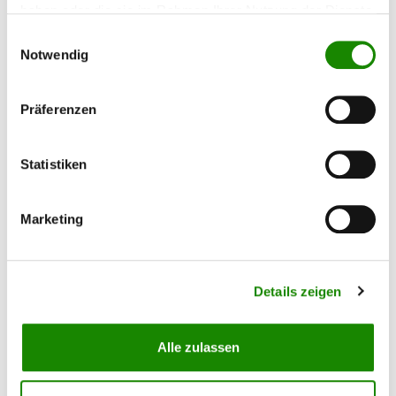
für den manuellen Handschliff geeignet. Durch
haben oder die sie im Rahmen Ihrer Nutzung der Dienste
die hochwertige Wasserfest Qualität wird ein
gesammelt haben.
Einwilligungsauswahl
sehr feines Schleifbild erzielt. technische Daten
Kornart: Aluminiumoxid/Siliziumkarbid Farbe:
Notwendig
Black Trägermaterial: C-Papier / B-Papier
Bindemittel: Vollkunstharz Körnungen: P80-
Inhalt:
50 Blatt
(0,67 €*
33,40 €*
P2500 Streuung: Geschlossen
/ 1 Blatt)
Präferenzen
Statistiken
SCHLEIFBÖGEN – DIE RICHTIGE
Marketing
KÖRNUNG FÜR IHRE
VERWENDUNGSZWECKE
Details zeigen
Schleifarbeiten gehören zu den alltäglichen Tätigkeiten jedes
Handwerkers oder Bastlers. Für jede Aufgabe wird ein passendes
Alle zulassen
Schleifmittel gebraucht. Sowohl im Gewerbe als auch im
Heimwerkerbereich sollte darauf geachtet werden, dass das