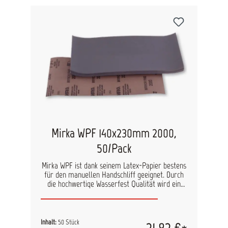
Aluminiumoxid Bindung: Kunstharz
Trägermaterial: flexibles Latexpapier Streuung:
halboffen Körnung: P40 - P500 Hauptanwendung:
Lack/Füller, Kunststoff, Spachtel, Holz
Mirka WPF 140x230mm 2000,
50/Pack
Mirka WPF ist dank seinem Latex-Papier bestens
für den manuellen Handschliff geeignet. Durch
die hochwertige Wasserfest Qualität wird ein
sehr feines Schleifbild erzielt. technische Daten
Kornart: Aluminiumoxid/Siliziumkarbid Farbe:
Black Trägermaterial: C-Papier / B-Papier
Bindemittel: Vollkunstharz Körnungen: P80-
Inhalt:
50 Stück
21,82 €*