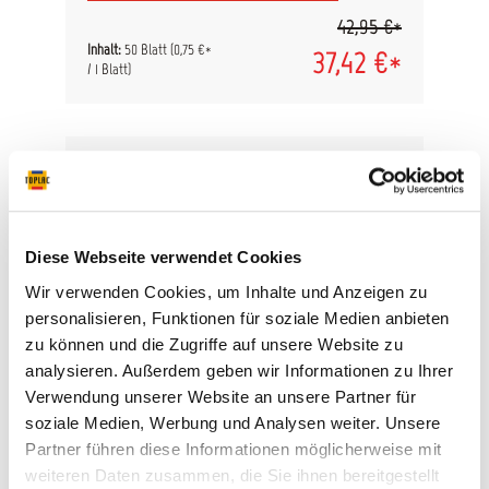
kann auf das gewünschte Maß zugeschnitten mit
42,95 €*
beispielsweise mit dem Kovax Candy Block
verwendet werden. Anwendungsgebiet: blank
Inhalt:
50 Blatt
(0,75 €*
37,42 €*
schleifen (P180 - P240) Lack und Füller schleifen
/ 1 Blatt)
(ab P240) Finish (ab P800) Abmessung: 230 x 280
mm Lochung: ungelocht Haftung: ohne Haftung
Inhalt: 50 Stk.
Diese Webseite verwendet Cookies
Wir verwenden Cookies, um Inhalte und Anzeigen zu
personalisieren, Funktionen für soziale Medien anbieten
zu können und die Zugriffe auf unsere Website zu
analysieren. Außerdem geben wir Informationen zu Ihrer
Verwendung unserer Website an unsere Partner für
Mirka WPF 230x280mm P1200,
soziale Medien, Werbung und Analysen weiter. Unsere
50/Pack
Partner führen diese Informationen möglicherweise mit
weiteren Daten zusammen, die Sie ihnen bereitgestellt
Mirka WPF ist dank seinem Latex-Papier bestens