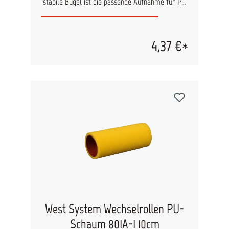
stabile Bügel ist die passende Aufnahme für PU
Schaumrollen 801A-1(10 cm) und ermöglicht
einen gleichmäßigen und kontrollierten Auftrag
von Epoxidharz (EP Harz). Er sorgt für eine
sichere Führung der Rolle und unterstützt
4,37 €*
saubere, reproduzierbare
Beschichtungsergebnisse – ideal für
professionelle Anwendungen. Produktvorteile
Passend für PU Schaumrollen 801A-1(10 cm)
Gleichmäßiger Harzauftrag ohne
Streifenbildung Stabile Ausführung für sicheren
Halt der Rolle Ergonomische Handhabung für
komfortables Arbeiten Ideal für den Einsatz im
Beschichtungs- und Laminierbereich
Einsatzbereiche Auftragen von Epoxidharz (EP
Harz) Beschichtungsarbeiten im Bootsbau und in
der Industrie Laminier- und
Versiegelungsarbeiten
West System Wechselrollen PU-
Schaum 801A-1 10cm