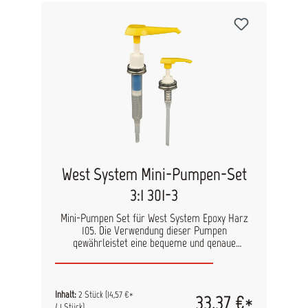
West System Mini-Pumpen-Set
3:1 301-3
Mini-Pumpen Set für West System Epoxy Harz
105. Die Verwendung dieser Pumpen
gewährleistet eine bequeme und genaue
Dosierung von Harz und Härter der Typen 209
oder 207. Die Pumpen werden direkt auf die
Harz- und Härterbehälter geschraubt. Bei jedem
Kolbenhub fließt die richtige Menge heraus. Die
Inhalt:
2 Stück
(14,57 €*
33,37 €*
Pumpen sind so kalibriert, dass sie das richtige
/ 1 Stück)