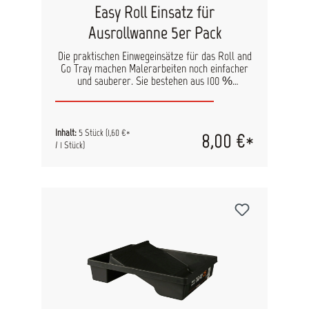
Easy Roll Einsatz für
Ausrollwanne 5er Pack
Die praktischen Einwegeinsätze für das Roll and
Go Tray machen Malerarbeiten noch einfacher
und sauberer. Sie bestehen aus 100 %
recyceltem Kunststoff und sind passgenau für
beide Fächer der Ausrollwanne gefertigt. Nach
Gebrauch lassen sie sich schnell austauschen,
wodurch zeitaufwendiges Reinigen entfällt.
Inhalt:
5 Stück
(1,60 €*
8,00 €*
Perfekt, um Farben sauber voneinander zu
/ 1 Stück)
trennen und Arbeitsunterbrechungen zu
minimieren. Vorteile: Passend für Roll and Go
Tray Decken beide Fächer gleichzeitig ab Aus 100
% recyceltem Kunststoff Beschleunigen Arbeit
und Reinigung Sauberer Farbwechsel ohne
Rückstände