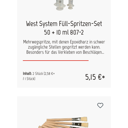
West System Füll-Spritzen-Set
50 + 10 ml 807-2
Mehrwegspritze, mit denen Epoxidharz in schwer
zugängliche Stellen gespritzt werden kann.
Besonders für das Verkleben von Beschlägen
und Sperrholzreparaturen geeignet. Ebenfalls
zum Abmessen kleinerer Mengen Harz und
Härter geeignet. Achtung: mit Silikoneinsatz,
nicht für Lacke geeignet 1x 50ml Spritze 1x 10ml
Inhalt:
2 Stück
(2,58 €*
5,15 €*
Spritze
/ 1 Stück)