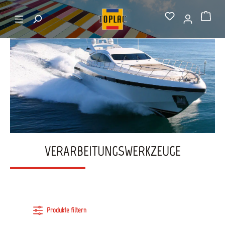
alt springen
Startseite
Verarbeitungswerkzeuge
Warenkorb
VERARBEITUNGSWERKZEUGE
Produkte filtern