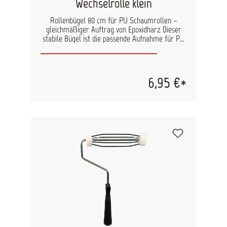
Wechselrolle klein
Rollenbügel 80 cm für PU Schaumrollen –
gleichmäßiger Auftrag von Epoxidharz Dieser
stabile Bügel ist die passende Aufnahme für PU
Schaumrollen 800A-2WS (8 cm) und ermöglicht
einen gleichmäßigen und kontrollierten Auftrag
von Epoxidharz (EP Harz). Er sorgt für eine
sichere Führung der Rolle und unterstützt
6,95 €*
saubere, reproduzierbare
Beschichtungsergebnisse – ideal für
professionelle Anwendungen. Produktvorteile
Passend für PU Schaumrollen 800A-2WS (8 cm)
Gleichmäßiger Harzauftrag ohne
Streifenbildung Stabile Ausführung für sicheren
Halt der Rolle Ergonomische Handhabung für
komfortables Arbeiten Ideal für den Einsatz im
Beschichtungs- und Laminierbereich
Einsatzbereiche Auftragen von Epoxidharz (EP
Harz) Beschichtungsarbeiten im Bootsbau und in
der Industrie Laminier- und
Versiegelungsarbeiten