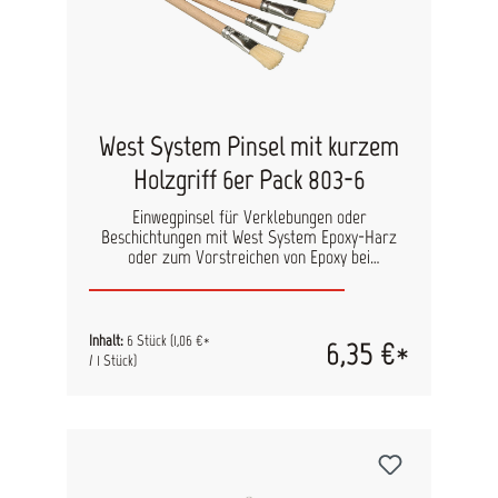
Pinsel und Roller Angewinkelte Abrollfläche für
perfekte Farbverteilung Mit Einwegeinsätzen aus
recyceltem Kunststoff optional als Zubehör
bestellbar Einfaches Arbeiten und schnelles
Aufräumen
West System Pinsel mit kurzem
Holzgriff 6er Pack 803-6
Einwegpinsel für Verklebungen oder
Beschichtungen mit West System Epoxy-Harz
oder zum Vorstreichen von Epoxy bei
Hohlkehlen.
Inhalt:
6 Stück
(1,06 €*
6,35 €*
/ 1 Stück)