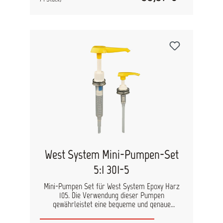
Mischungsverhältnis von 3 Teilen Harz zu 1 Teil
Härter mit einem Hub von jeder Pumpe
ergeben. Wenn das Harz und der Härter laufend
benutzt werden, können die Pumpen auf den
Behältern aufgeschraubt bleiben. Achtung: Nur
für die Härter 209 und 207 geeignet. Für die
Härter-Typen 205 und 206 werden die 5:1
Pumpen benötigt. Setzen Sie die 301-3-
Harzpumpen nicht mit 205 oder 206 Härtern ein.
West System Mini-Pumpen-Set
5:1 301-5
Mini-Pumpen Set für West System Epoxy Harz
105. Die Verwendung dieser Pumpen
gewährleistet eine bequeme und genaue
Dosierung von Harz und Härter der Typen 205
oder 206. Die Pumpen werden direkt auf die