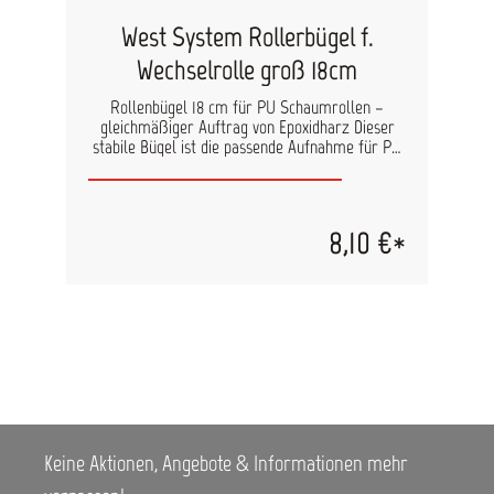
West System Rollerbügel f.
Wechselrolle groß 18cm
Rollenbügel 18 cm für PU Schaumrollen –
gleichmäßiger Auftrag von Epoxidharz Dieser
stabile Bügel ist die passende Aufnahme für PU
Schaumrollen 800-6 (18 cm) und ermöglicht
einen gleichmäßigen und kontrollierten Auftrag
von Epoxidharz (EP Harz). Er sorgt für eine
sichere Führung der Rolle und unterstützt
8,10 €*
saubere, reproduzierbare
Beschichtungsergebnisse – ideal für
professionelle Anwendungen. Produktvorteile
Passend für PU Schaumrollen 800-6 (18 cm)
Gleichmäßiger Harzauftrag ohne
Streifenbildung Stabile Ausführung für sicheren
Halt der Rolle Ergonomische Handhabung für
komfortables Arbeiten Ideal für den Einsatz im
Beschichtungs- und Laminierbereich
Einsatzbereiche Auftragen von Epoxidharz (EP
Harz) Beschichtungsarbeiten im Bootsbau und in
Keine Aktionen, Angebote & Informationen mehr
der Industrie Laminier- und
Versiegelungsarbeiten