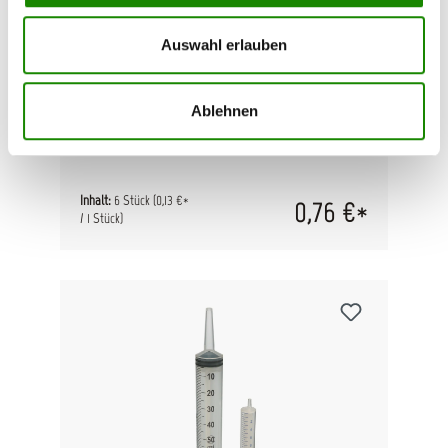
WEST SYSTEM 804 Mixstäbe 6er
Auswahl erlauben
Pack
150mm x 18mm breite gerundete Mixstäbe aus
Holz für das Mischen von Epoxidharz und zum
Ablehnen
Formen von kleinen Spachtelkehlen.
Inhalt:
6 Stück
(0,13 €*
0,76 €*
/ 1 Stück)