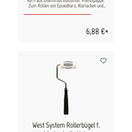
Kern aus lösemittelresistenter Phenolpappe.
Zum Rollen von Epoxidharz, Klarlacken und
Polyurethanlack geeignet. Diese Standard-
Schaumstoffrollen haben einen fusselfreien,
1/8"-Nap (kurzer Nap) und einen Phenolkern. Sie
eignen sich am besten für Lacke, Lasuren und
6,88 €*
Urethane auf glatten Oberflächen. Achtung:
Nicht für lösemittelhaltige 2-Komponenten
Primer geeignet. Größe: 18 cm Durchmesser: 4,5
cm
West System Rollerbügel f.