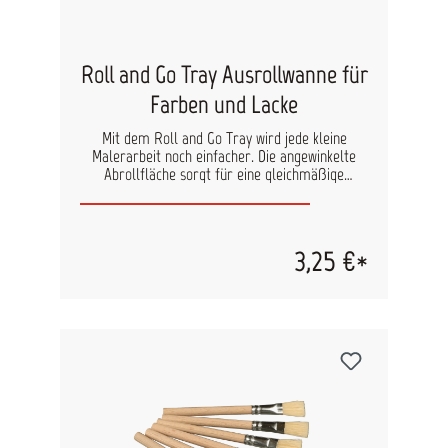
Roll and Go Tray Ausrollwanne für
Farben und Lacke
Mit dem Roll and Go Tray wird jede kleine
Malerarbeit noch einfacher. Die angewinkelte
Abrollfläche sorgt für eine gleichmäßige
Verteilung der Farbe auf dem Roller, während
überschüssige Farbe direkt ins Reservoir
zurückfließt. Praktisch: Die Farbrolle kann
bequem am Rand eingehängt oder im zweiten
3,25 €*
Fach abgelegt werden, sodass Sie parallel mit
dem Pinsel im ersten Fach weiterarbeiten
können. Der robuste Farbbehälter ist deutlich
stabiler als herkömmliche Modelle und lässt sich
dadurch sicher in der Hand halten. Passende
Einwegeinsätze finden Sie im Bereich Zubehör.
Diese Einwegeinsätze aus 100 % recyceltem
Kunststoff bedecken beide Fächer und machen
Reinigung und Arbeitsabläufe noch effizienter.
Eigenschaften: Stabile Ausführung, sicher in der
Hand zu halten Zwei praktische Fächer für