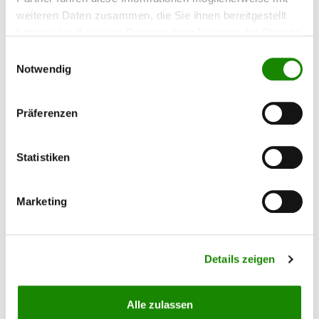
weiteren Daten zusammen, die Sie ihnen bereitgestellt
Einweg-Schaumstoffpinsel mit spitzer Kante
haben oder die sie im Rahmen Ihrer Nutzung der Dienste
zum Auftragen von Harz, Lasuren oder Teaköl.
Geeignet für kleine Ausbesserungen jedoch
gesammelt haben.
Einwilligungsauswahl
weniger für den großflächigen Auftrag. Auch
Notwendig
zum Verschlichten von Farbe nach dem
Lackieren mit der Rolle verwendbar. Nicht für
den mehrfachen Gebrauch vorgesehen.
2,68 €*
Präferenzen
Statistiken
Marketing
Details zeigen
Alle zulassen