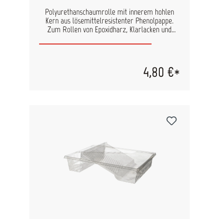
Polyurethanschaumrolle mit innerem hohlen
Kern aus lösemittelresistenter Phenolpappe.
Zum Rollen von Epoxidharz, Klarlacken und
Polyurethanlack geeignet. Diese Standard-
Schaumstoffrollen haben einen fusselfreien,
1/8"-Nap (kurzer Nap) und einen Phenolkern. Sie
eignen sich am besten für Lacke, Lasuren und
4,80 €*
Urethane auf glatten Oberflächen. Achtung:
Nicht für lösemittelhaltige 2-Komponenten
Primer geeignet. Größe: 10 cm Durchmesser: 4,5
cm