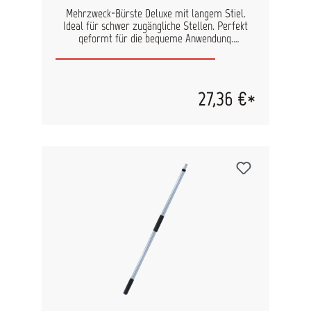
Mehrzweck-Bürste Deluxe mit langem Stiel.
Ideal für schwer zugängliche Stellen. Perfekt
geformt für die bequeme Anwendung.
Produkteigenschaften: Superlanger Stiel für
schwer zugängliche Stellen Ergonomisch
geformter Handgriff für bequeme Anwendung
Widerstandsfähge Borsten zur Entfernung von
27,36 €*
Schmutz und Dreck Robuste Bauart für
jahrelangen Einsatz