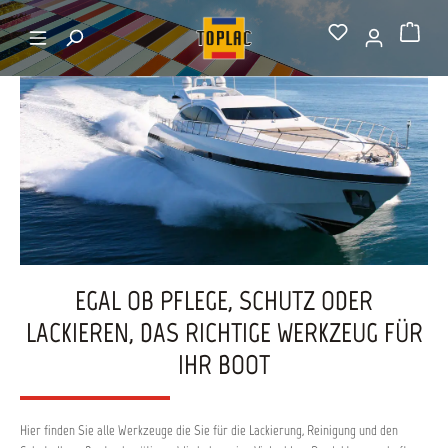
alt springen
Startseite
Reinigungswerkzeuge
Warenkorb
EGAL OB PFLEGE, SCHUTZ ODER
LACKIEREN, DAS RICHTIGE WERKZEUG FÜR
IHR BOOT
Hier finden Sie alle Werkzeuge die Sie für die Lackierung, Reinigung und den