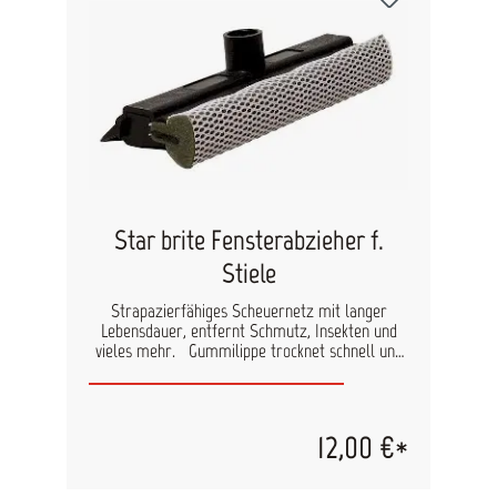
Star brite Fensterabzieher f.
Stiele
Strapazierfähiges Scheuernetz mit langer
Lebensdauer, entfernt Schmutz, Insekten und
vieles mehr. Gummilippe trocknet schnell und
einfach das Glas, ohne Schmierer zu
hinterlassen. Für die meisten „Extend-A-
Brush“-Stiele geeignet. An einen
Verlängerungsstiel befestigt, kann man damit
12,00 €*
leicht jedes Fenster reinigen.