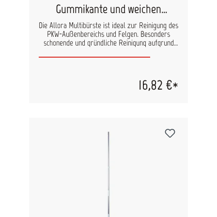
Gummikante und weichen
Borsten
Die Allora Multibürste ist ideal zur Reinigung des
PKW-Außenbereichs und Felgen. Besonders
schonende und gründliche Reinigung aufgrund
der weichen Borsten und der Gummikante.
Maße: ca. 310 x 75 x 78mm
16,82 €*