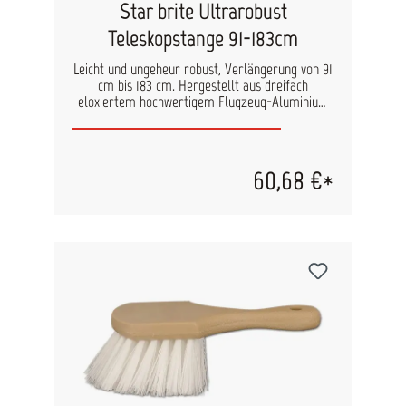
Star brite Ultrarobust
Teleskopstange 91-183cm
Leicht und ungeheur robust, Verlängerung von 91
cm bis 183 cm. Hergestellt aus dreifach
eloxiertem hochwertigem Flugzeug-Aluminium
zur Gewährleistung von jahrelangem
wartungsfreien Gebrauch. Der Teleskopstiel hat
2 rutschfeste Handgriffe für leichtes
Verschließen. Falls der Stiel über Bord fällt,
60,68 €*
schwimmt er. Druckknopf aus Edelstahl erlaubt
schnelles Befestigen von allem Extend-A-Brush
Zubehör.