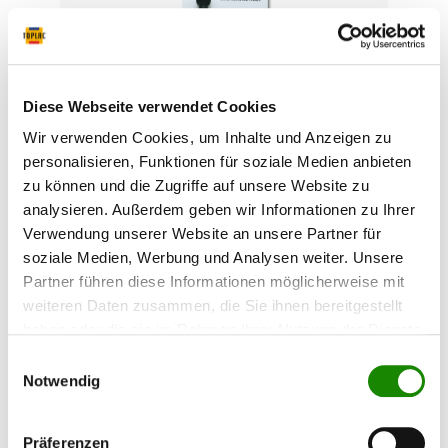
Diese Webseite verwendet Cookies
Wir verwenden Cookies, um Inhalte und Anzeigen zu
Star brite Bootshaken
personalisieren, Funktionen für soziale Medien anbieten
zu können und die Zugriffe auf unsere Website zu
analysieren. Außerdem geben wir Informationen zu Ihrer
Der Bootshaken besteht aus mit Glasfaser
Verwendung unserer Website an unsere Partner für
verstärktem Nylon, was eine langjährige
soziale Medien, Werbung und Analysen weiter. Unsere
Verwendung gewährleistet. Das spezielle Design
Partner führen diese Informationen möglicherweise mit
erleichtert das Einholen und die Handhabung von
Tauen.
weiteren Daten zusammen, die Sie ihnen bereitgestellt
haben oder die sie im Rahmen Ihrer Nutzung der Dienste
16,65 €*
gesammelt haben.
Einwilligungsauswahl
Notwendig
Präferenzen