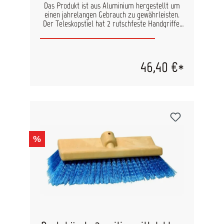
Das Produkt ist aus Aluminium hergestellt um
einen jahrelangen Gebrauch zu gewährleisten.
Der Teleskopstiel hat 2 rutschfeste Handgriffe,
und einen Drehverschluss, der ein Ausfahren der
Stange von 91 cm auf 183 cm ermöglicht. Die
beiden Druckknöpfe aus Edelstahl erlauben
schnelles Befestigen und Lösen von allen
46,40 €*
Zubehörartikeln. Zusätzlich ist der Stiel
schwimmfähig, falls er über Bord gehen sollte.
%