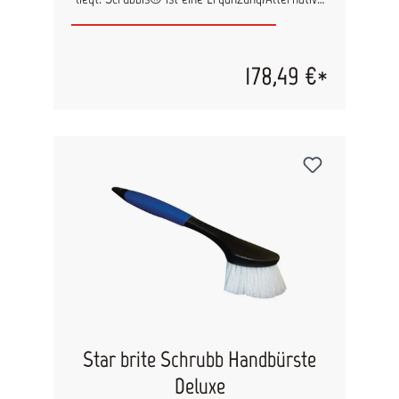
zu Antifouling-Farben. Scrubbis® entfernt
Rumpfbewuchs sanft und effektiv zugleich. Die
Scrubbis®-Methode eignet sich für die meisten
Bootstypen. Ein 30-35 Fuß langes Segelboot ist
178,49 €*
in ca. 20 Minuten gereinigt.
Star brite Schrubb Handbürste
Deluxe