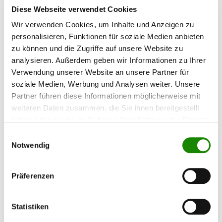
Auf TOPLAC können Sie sich verlassen! Vertrauen
Diese Webseite verwendet Cookies
Sie auf echte Kundenmeinungen:
Wir verwenden Cookies, um Inhalte und Anzeigen zu
personalisieren, Funktionen für soziale Medien anbieten
zu können und die Zugriffe auf unsere Website zu
Bildergalerie überspringen
analysieren. Außerdem geben wir Informationen zu Ihrer
Verwendung unserer Website an unsere Partner für
soziale Medien, Werbung und Analysen weiter. Unsere
Partner führen diese Informationen möglicherweise mit
Produktgalerie überspringen
Diese Produkte könnten Ihnen auch gefallen
weiteren Daten zusammen, die Sie ihnen bereitgestellt
haben oder die sie im Rahmen Ihrer Nutzung der Dienste
gesammelt haben.
Einwilligungsauswahl
Notwendig
Präferenzen
Statistiken