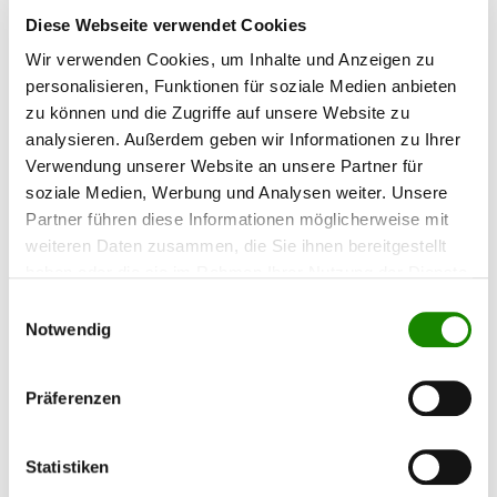
Lackierkabinen anerkannter Standard. Die
Feinfiltermatte PA/560 G-10 scheidet praktisch
Diese Webseite verwendet Cookies
100 % Teilchen > 10 µm ab und bietet damit
Wir verwenden Cookies, um Inhalte und Anzeigen zu
größtmögliche Sicherheit gegenüber
Lackschäden. Abmessungen: 3050 x
personalisieren, Funktionen für soziale Medien anbieten
119,33 €*
1050mm/Rolle = 3,2m²
zu können und die Zugriffe auf unsere Website zu
analysieren. Außerdem geben wir Informationen zu Ihrer
Verwendung unserer Website an unsere Partner für
soziale Medien, Werbung und Analysen weiter. Unsere
Partner führen diese Informationen möglicherweise mit
weiteren Daten zusammen, die Sie ihnen bereitgestellt
haben oder die sie im Rahmen Ihrer Nutzung der Dienste
gesammelt haben.
Einwilligungsauswahl
Notwendig
Präferenzen
Bodenfilter PS70 G3 70 mm
Statistiken