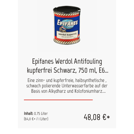
Epifanes Werdol Antifouling
kupferfrei Schwarz, 750 ml, E6-
14A
Eine zinn- und kupferfreie, halbsynthetische ,
schwach polierende Unterwasserfarbe auf der
Basis von Alkydharz und Kolofoniumharz.
Ausschließlich für konventionelle Systeme
geeignet, sowie als zusätzlicher Anstrich auf
Epifanes Unterwasserprimer oder Epifanes Black
Bottom. Zuwasserlassen frühestens nach 4
Inhalt:
0.75 Liter
48,08 €*
Stunden – spätestens nach 7 Tagen.
(64,11 €* / 1 Liter)
Anwendungsbereich: GFK – Holz – Stahl –
Aluminium in Kombination mit dem geeigneten