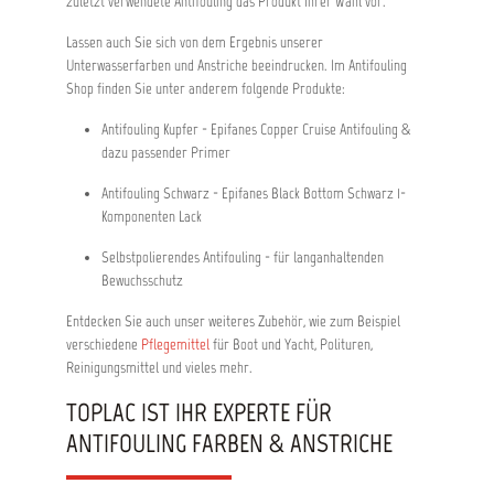
zuletzt verwendete Antifouling das Produkt Ihrer Wahl vor.
Lassen auch Sie sich von dem Ergebnis unserer
Unterwasserfarben und Anstriche beeindrucken. Im Antifouling
Shop finden Sie unter anderem folgende Produkte:
Antifouling Kupfer - Epifanes Copper Cruise Antifouling &
dazu passender Primer
Antifouling Schwarz - Epifanes Black Bottom Schwarz 1-
Komponenten Lack
Selbstpolierendes Antifouling - für langanhaltenden
Bewuchsschutz
Entdecken Sie auch unser weiteres Zubehör, wie zum Beispiel
verschiedene
Pflegemittel
für Boot
und Yacht, Polituren,
Reinigungsmittel und vieles mehr.
TOPLAC IST IHR EXPERTE FÜR
ANTIFOULING FARBEN & ANSTRICHE