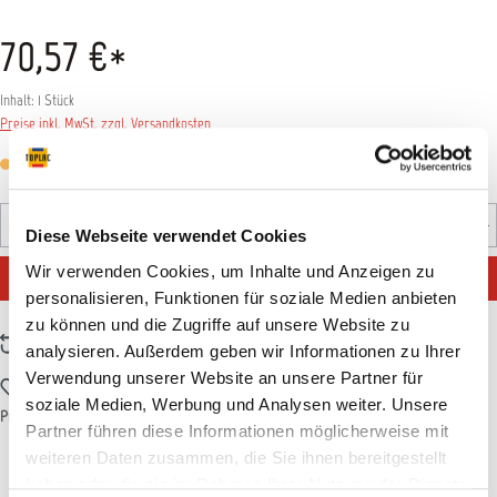
70,57 €*
Inhalt:
1 Stück
Preise inkl. MwSt. zzgl. Versandkosten
Versandfertig in 7 Tagen, Lieferzeit 5-7 Tage
Produkt Anzahl: Gib den gewünschten Wert ein oder benutz
Diese Webseite verwendet Cookies
Stück
Wir verwenden Cookies, um Inhalte und Anzeigen zu
IN DEN WARENKORB
personalisieren, Funktionen für soziale Medien anbieten
zu können und die Zugriffe auf unsere Website zu
Zum Vergleich hinzufügen
analysieren. Außerdem geben wir Informationen zu Ihrer
Verwendung unserer Website an unsere Partner für
Zum Merkzettel hinzufügen
soziale Medien, Werbung und Analysen weiter. Unsere
Produktnummer:
T001709
Partner führen diese Informationen möglicherweise mit
weiteren Daten zusammen, die Sie ihnen bereitgestellt
haben oder die sie im Rahmen Ihrer Nutzung der Dienste