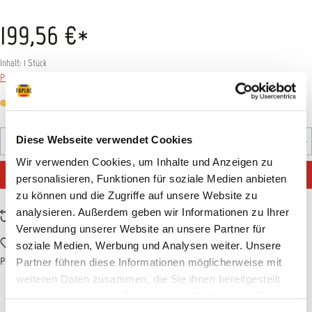
199,56 €*
Inhalt:
1 Stück
Preise inkl. MwSt. zzgl. Versandkosten
Versandfertig in 7 Tagen, Lieferzeit 5-7 Tage
Produkt Anzahl: Gib den gewünschten Wert ein oder benutz
Diese Webseite verwendet Cookies
Stück
Wir verwenden Cookies, um Inhalte und Anzeigen zu
IN DEN WARENKORB
personalisieren, Funktionen für soziale Medien anbieten
zu können und die Zugriffe auf unsere Website zu
analysieren. Außerdem geben wir Informationen zu Ihrer
Zum Vergleich hinzufügen
Verwendung unserer Website an unsere Partner für
Zum Merkzettel hinzufügen
soziale Medien, Werbung und Analysen weiter. Unsere
Produktnummer:
T001731
Partner führen diese Informationen möglicherweise mit
weiteren Daten zusammen, die Sie ihnen bereitgestellt
haben oder die sie im Rahmen Ihrer Nutzung der Dienste