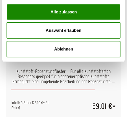
Alle zulassen
Auswahl erlauben
Ablehnen
3M Kunststoff-Reparaturpflaster
Kunststoff-Reparaturpflaster Für alle Kunststoffarten
Besonders geeignet für niederenergetische Kunststoffe
Ermöglicht eine umgehende Bearbeitung der Reparaturstelle
Zubehör: Maximale Klebekraft in Verbindung mit
Haftvermittler für Kunststoff-Reparaturpflaster 06396
Inhalt: Set 05888 101 mm x 203 mm, Set mit 3 Pflastern und
inkl. 6 Stück Haftvermittler 06396
Inhalt:
3 Stück
(23,00 €* / 1
69,01 €*
Stück)