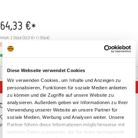
64,33 €*
Inhalt:
2 Stück
(
32,17 €
* / 1 Stück)
Preise inkl. MwSt. zzgl. Versandkosten
Sofort verfügbar, Lieferzeit: 1-3 Tage
Produkt Anzahl: Gib den gewünschten Wert ein oder benutz
Diese Webseite verwendet Cookies
Pack
Wir verwenden Cookies, um Inhalte und Anzeigen zu
IN DEN WARENKORB
personalisieren, Funktionen für soziale Medien anbieten
zu können und die Zugriffe auf unsere Website zu
analysieren. Außerdem geben wir Informationen zu Ihrer
Zum Vergleich hinzufügen
Verwendung unserer Website an unsere Partner für
Zum Merkzettel hinzufügen
soziale Medien, Werbung und Analysen weiter. Unsere
Partner führen diese Informationen möglicherweise mit
Produktnummer:
T017729
weiteren Daten zusammen, die Sie ihnen bereitgestellt