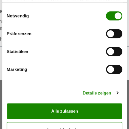
haben oder die sie im Rahmen Ihrer Nutzung der Dienste
gesammelt haben.
Einwilligungsauswahl
Beschreibung
Notwendig
3M Secure Click Kombinationsfilter D8095, A2P3 R R die 3M Kombinationsfilter
D8095, A2P3 dienen zum Schutz vor organischen G…
Mehr
Präferenzen
Hersteller-Informationen
Statistiken
Marketing
Keine Aktionen, Angebote & Informationen mehr
Details zeigen
verpassen!
Jetzt anmelden
Alle zulassen
5,50 €
Gutschein
(Inkl. Mwst.)