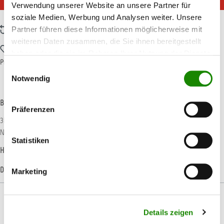
IN DEN WARENKORB
Verwendung unserer Website an unsere Partner für
soziale Medien, Werbung und Analysen weiter. Unsere
Partner führen diese Informationen möglicherweise mit
Zum Vergleich hinzufügen
weiteren Daten zusammen, die Sie ihnen bereitgestellt
Zum Merkzettel hinzufügen
haben oder die sie im Rahmen Ihrer Nutzung der Dienste
Produktnummer:
T018585
gesammelt haben.
Einwilligungsauswahl
Notwendig
Beschreibung
Präferenzen
3M™ Cubitron™ II Gitternetz Schleifscheibe Hochleistungsfähiges
Netzschleifmittel für den Einsatz mit einem Exzenterschleife…
Mehr
Statistiken
Hersteller-Informationen
Datenblätter
Marketing
Details zeigen