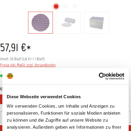
57,91 €*
Inhalt:
50 Blatt
(
1,16 €
* / 1 Blatt)
Preise inkl. MwSt. zzgl. Versandkosten
Sofort verfügbar, Lieferzeit: 1-3 Tage
auswählen
Körnung
Diese Webseite verwendet Cookies
P80+
P150+
P180+
P220+
P240+
P320+
Wir verwenden Cookies, um Inhalte und Anzeigen zu
personalisieren, Funktionen für soziale Medien anbieten
Produkt Anzahl: Gib den gewünschten Wert ein oder benutz
zu können und die Zugriffe auf unsere Website zu
Rolle
analysieren. Außerdem geben wir Informationen zu Ihrer