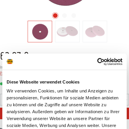
63,87 €*
Inhalt:
2 Stück
(
31,94 €
* / 1 Stück)
Preise inkl. MwSt. zzgl. Versandkosten
Diese Webseite verwendet Cookies
Sofort verfügbar, Lieferzeit: 1-3 Tage
Wir verwenden Cookies, um Inhalte und Anzeigen zu
Produkt Anzahl: Gib den gewünschten Wert ein oder benutz
personalisieren, Funktionen für soziale Medien anbieten
Pack
zu können und die Zugriffe auf unsere Website zu
analysieren. Außerdem geben wir Informationen zu Ihrer
IN DEN WARENKORB
Verwendung unserer Website an unsere Partner für
soziale Medien, Werbung und Analysen weiter. Unsere