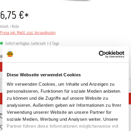
6,75 €*
Inhalt:
1 Rolle
Preise inkl. MwSt. zzgl. Versandkosten
Sofort verfügbar, Lieferzeit: 1-3 Tage
auswählen
Abmessung
1,6mm x 55m
3,2mm x 55m
6,4mm x 55m
9mm x 55m
Diese Webseite verwendet Cookies
Produkt Anzahl: Gib den gewünschten Wert ein oder benutz
Wir verwenden Cookies, um Inhalte und Anzeigen zu
Rolle
personalisieren, Funktionen für soziale Medien anbieten
IN DEN WARENKORB
zu können und die Zugriffe auf unsere Website zu
analysieren. Außerdem geben wir Informationen zu Ihrer
Verwendung unserer Website an unsere Partner für
Zum Vergleich hinzufügen
soziale Medien, Werbung und Analysen weiter. Unsere
Partner führen diese Informationen möglicherweise mit
Zum Merkzettel hinzufügen