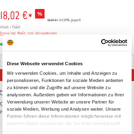
18,02 €*
%
36,03 €*
(49.99% gespart)
Inhalt:
1 Paket
Preise inkl. MwSt. zzgl. Versandkosten
Sofort verfügbar, Lieferzeit: 1-3 Tage
Produkt Anzahl: Gib den gewünschten Wert ein oder benutz
Diese Webseite verwendet Cookies
Wir verwenden Cookies, um Inhalte und Anzeigen zu
IN DEN WARENKORB
personalisieren, Funktionen für soziale Medien anbieten
zu können und die Zugriffe auf unsere Website zu
Zum Vergleich hinzufügen
analysieren. Außerdem geben wir Informationen zu Ihrer
Verwendung unserer Website an unsere Partner für
Zum Merkzettel hinzufügen
soziale Medien, Werbung und Analysen weiter. Unsere
Produktnummer:
11ALLZ317
Partner führen diese Informationen möglicherweise mit
weiteren Daten zusammen, die Sie ihnen bereitgestellt
haben oder die sie im Rahmen Ihrer Nutzung der Dienste