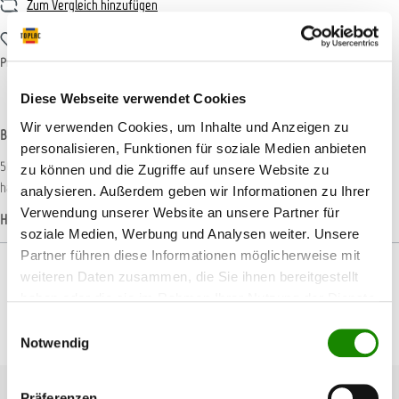
Zum Vergleich hinzufügen
Zum Merkzettel hinzufügen
Produktnummer:
T003268
Diese Webseite verwendet Cookies
Wir verwenden Cookies, um Inhalte und Anzeigen zu
Beschreibung
personalisieren, Funktionen für soziale Medien anbieten
50 Stück Snap Lids mit integrierten Farbsieben einer Maschenweite in einer
zu können und die Zugriffe auf unsere Website zu
handlichen Dispenserbox. Passend für den 700 ml A…
Mehr
analysieren. Außerdem geben wir Informationen zu Ihrer
Verwendung unserer Website an unsere Partner für
Hersteller-Informationen
soziale Medien, Werbung und Analysen weiter. Unsere
Partner führen diese Informationen möglicherweise mit
weiteren Daten zusammen, die Sie ihnen bereitgestellt
haben oder die sie im Rahmen Ihrer Nutzung der Dienste
gesammelt haben.
Einwilligungsauswahl
Produktgalerie überspringen
Passendes Zubehör
Notwendig
Präferenzen