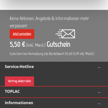
Verunreinigungen. Der wiederverwendbare Becher aus
Hartplastik besitzt ein klares Sichtfenstern, welches das
Wiederbefüllen durch Halten des Beutels wesentlich
erleichtern. Jedes Deckel- und Innenbecher-Kit enthält 50
Keine Aktionen, Angebote & Informationen mehr
Einwegdeckel mit integrierten Manschetten und Filtern in
voller Deckelbreite, 50 Einweginnenbecher, 1 wieder
verpassen!
verwendbaren Außenbecher aus Hartplastik und 32
Verschlusskappen. Vorteile: Adapter mit großem
Jetzt anmelden
Durchmesser und vier Greifpunkten Gewölbter Deckel mit
Lacksieb in voller Deckelbreite Verschlussring mit
5,50 €
Gutschein
(Inkl. Mwst.)
Vierteldrehung Neuer Außenbecher bei jedem Kit
Zugangsöffnung zum Festhalten des Innenbechers Größere
Verschlusskappe Spezifikation Bechergröße: Standard
Gutschein bei Anmeldung (ab Bestellwert 55,00 EUR inkl. MwSt.)
Inhalt: 650 ml Filter: 125 µ
Service-Hotline
Vertrag widerrufen
TOPLAC
Informationen