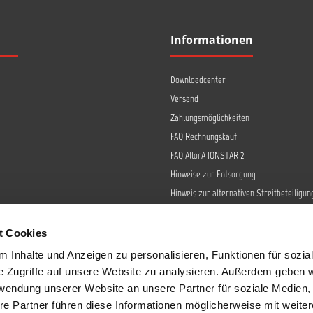
Original-Farbtöne von
Zugabe von 93-E 3 muss die
Automobilherstellen
Farbe gründlich umgerührt
nachzustellen, werden
werden. Inhalt: 5 L
Informationen
Basisfarbenkonzentrate mit
dem Mischlack 90-M 4 lang
angemischt. Damit eine
spritzfertige Mischung
Downloadcenter
entsteht, die sich mit der
Versand
Lackierpistole applizieren
lässt, wird die Farbe mit dem
Zahlungsmöglichkeiten
wässrigen Einstellzusatz 93-
FAQ Rechnungskauf
E 3 lang im Verhältnis 2:1
vermischt. Sofort nach
FAQ AllorA IONSTAR 2
Zugabe von 93-E 3 muss die
Hinweise zur Entsorgung
Farbe gründlich umgerührt
werden. Inhalt: 5 L
Hinweis zur alternativen Streitbeteiligun
Retoure
Widerrufsrecht
t Cookies
Barrierefreiheit
 Inhalte und Anzeigen zu personalisieren, Funktionen für sozia
Datenschutz
e Zugriffe auf unsere Website zu analysieren. Außerdem geben w
AGB
rwendung unserer Website an unsere Partner für soziale Medien
re Partner führen diese Informationen möglicherweise mit weite
Impressum