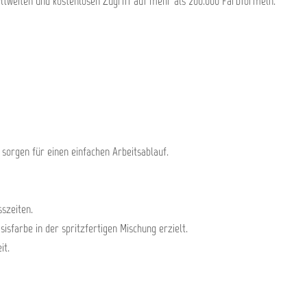
eltweiten und kostenlosen Zugriff auf mehr als 200.000 Farbformeln.
sorgen für einen einfachen Arbeitsablauf.
szeiten.
isfarbe in der spritzfertigen Mischung erzielt.
it.