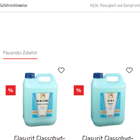
Gefahrenhinweise
H226: Flüssigkeit und Dampf en
Passendes Zubehör
Produktgalerie überspringen
%
%
Glasurit Glassohyd-
Glasurit Glassohyd-