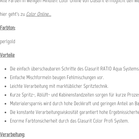
Alle Farben in wenigen Minuten: Color Online von Glasurit ermöglicht den w
hier geht's zu
Color Online...
Farbton:
perlgold
Vorteile
Die einfach überschaubaren Schritte des Glasurit RATIO Aqua Systems 
Einfache Mischformeln beugen Fehlmischungen vor.
Leichte Verarbeitung mit marktüblicher Spritztechnik.
Kurze Spritz-, Ablüft- und Kabinenstandzeiten sorgen für kurze Prozes
Materialersparnis wird durch hohe Deckkraft und geringen Anteil an Bas
Die konstante Verarbeitungsviskosität garantiert hohe Ergebnissicherhe
Enorme Farbtonsicherheit durch das Glasurit Color Profi System.
Verarbeitung: