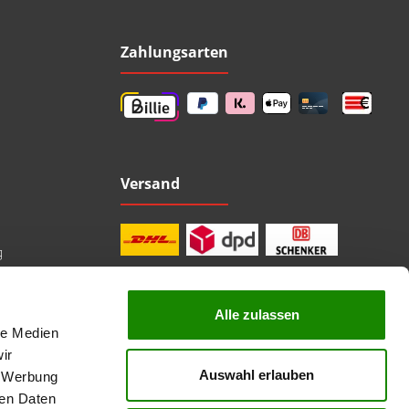
Zahlungsarten
Versand
g
Alle zulassen
le Medien
professionelle Beratung
Top Marken
ir
Kauf auf Rechnung
Auswahl erlauben
, Werbung
sichere Bezahlung
Lieferzeit 1-3 Tage
ren Daten