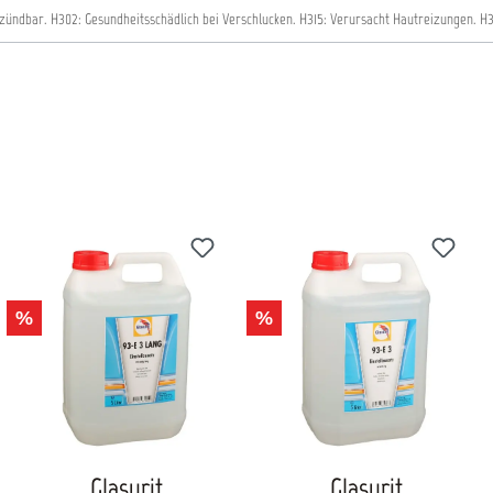
tzündbar.
H302: Gesundheitsschädlich bei Verschlucken.
H315: Verursacht Hautreizungen.
H3
%
%
Glasurit
Glasurit