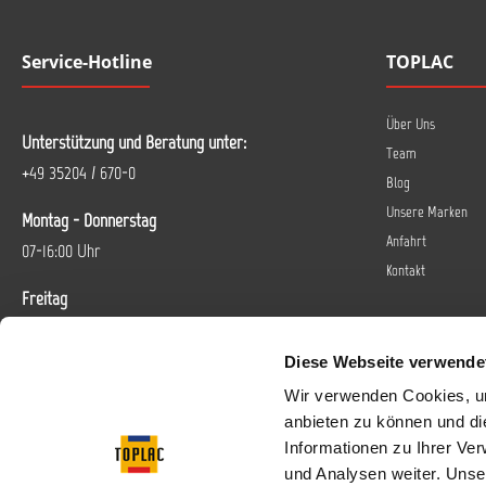
die gesetzlichen Vorgaben
bitte folgenden Link:
lösemittelarme
Verarbeitung Glasurit Reihe
Reparaturlackierungen zu
90 Farbton: farblos Inhalt: 5L
Service-Hotline
TOPLAC
gewährleisten. Aufgrund der
besseren
Spritznebelaufnahme können
sie auch zum Lackieren von
Über Uns
Unterstützung und Beratung unter:
größeren Flächen gezielt
Team
eingesetzt werden. Zur
+49 35204 / 670-0
Verarbeitung beachten Sie
Blog
bitte folgenden Link:
Unsere Marken
Montag - Donnerstag
Verarbeitung Glasurit Reihe
90 Farbton: farblos Inhalt: 5L
Anfahrt
07-16:00 Uhr
Kontakt
Freitag
07-14 Uhr
Diese Webseite verwende
Oder über unser
Kontaktformular
.
Wir verwenden Cookies, um
anbieten zu können und di
Vertrag widerrufen
Informationen zu Ihrer Ve
und Analysen weiter. Unse