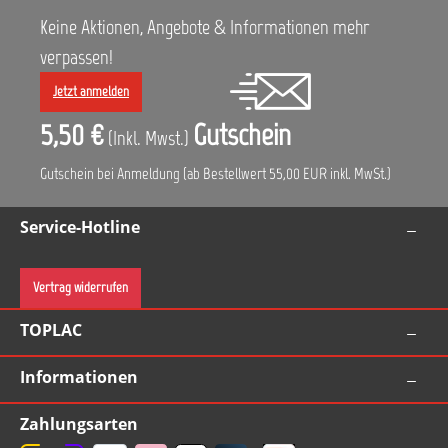
Verarbeitung Glasurit Reihe 90 Farbton: farblos Inhalt: 5L
Keine Aktionen, Angebote & Informationen mehr
verpassen!
Jetzt anmelden
5,50 €
Gutschein
(Inkl. Mwst.)
Gutschein bei Anmeldung (ab Bestellwert 55,00 EUR inkl. MwSt.)
Service-Hotline
Vertrag widerrufen
TOPLAC
Informationen
Zahlungsarten