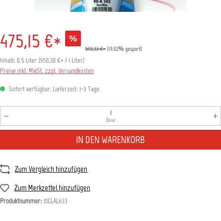
475,15 €*
%
593,33 €*
(19.92% gespart)
Inhalt:
0.5 Liter
(
950,30 €
* / 1 Liter)
Preise inkl. MwSt. zzgl. Versandkosten
Sofort verfügbar, Lieferzeit: 1-3 Tage
Produkt Anzahl: Gib den gewünschten Wert ein oder benutz
Dose
IN DEN WARENKORB
Zum Vergleich hinzufügen
Zum Merkzettel hinzufügen
Produktnummer:
10GLAL633