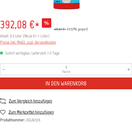
392,08 €*
%
489,63 €*
(19.92% gespart)
Inhalt:
0.5 Liter
(
784,16 €
* / 1 Liter)
Preise inkl. MwSt. zzgl. Versandkosten
Sofort verfügbar, Lieferzeit: 1-3 Tage
Produkt Anzahl: Gib den gewünschten Wert ein oder benutz
Flasche
IN DEN WARENKORB
Zum Vergleich hinzufügen
Zum Merkzettel hinzufügen
Produktnummer:
10GLAL926