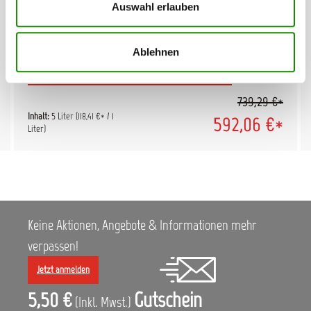
Auswahl erlauben
Langsam trocknender, wässriger Mischlack für die Glasurit
Reihe 90. Speziell für den Einsatz bei hohen Temperaturen
Ablehnen
und geringer Luftfeuchtigkeit (Sommermonate). Durch die
Zugabe der jeweiligen Basisfarbenkonzentrate der Reihe 90
laut Mischformel, werden originale Fahrzeugtöne
739,29 €*
nachgestellt, mit denen Fahrzeuglackierungen repariert
werden. Durch die Zugabe von Einstellzusatz 93-E 3 lang
Inhalt:
5 Liter
(118,41 €* / 1
592,06 €*
entsteht die spritzfertige Lackfarbe. Modernste
Liter)
Lacktechnologie, angepasst an die hohen Anforderungen bei
Reparaturlackierungen und die gesetzlichen Vorgaben
lösemittelarme Reparaturlackierungen zu gewährleisten.
Aufgrund der besseren Spritznebelaufnahme können sie auch
zum Lackieren von größeren Flächen gezielt eingesetzt
werden. Zur Verarbeitung beachten Sie bitte folgenden Link:
Verarbeitung Glasurit Reihe 90 Farbton: farblos Inhalt: 5L
Keine Aktionen, Angebote & Informationen mehr
verpassen!
Jetzt anmelden
5,50 €
Gutschein
(Inkl. Mwst.)