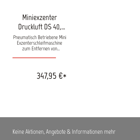
Miniexzenter
Druckluft DS 40,
3mm Hub
Pneumatisch Betriebene Mini
Exzenterschleifmaschine
zum Entfernen von
Staubteilchen,
Verschmutzungen und
Ähnlichem aus der oberen
Lackschicht. Technische
347,95 €*
Angaben Luftdruck: 6,0 Bar
Luftverbrauch: 350 l/min
Drehzahl (unbelastet): 16.000
U/min Hub: 3 mm Gewicht:
730 g Lärmpegel: < 75 dBA
Keine Aktionen, Angebote & Informationen mehr