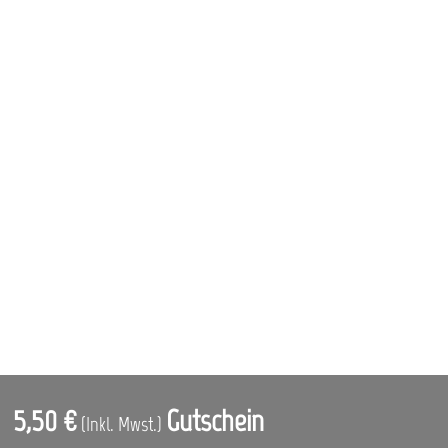
5,50 €
Gutschein
(Inkl. Mwst.)