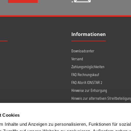
Informationen
Downloadcenter
Versand
Zahlungsmöglichkeiten
FAQ Rechnungskauf
FAQ AllorA IONSTAR 2
Hinweise zur Entsorgung
Hinweis zur alternativen Streitbeteiligun
Retoure
Widerrufsrecht
t Cookies
Barrierefreiheit
 Inhalte und Anzeigen zu personalisieren, Funktionen für sozia
Datenschutz