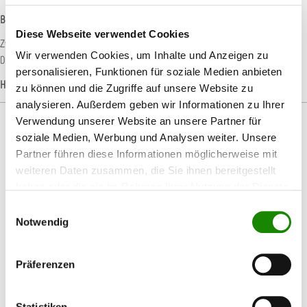
Beschreibung
Diese Webseite verwendet Cookies
Zwischenpad mit weiblicher Klettaufnahme für Buflex Schleifscheiben des
Wir verwenden Cookies, um Inhalte und Anzeigen zu
Durchmessers 75 mm ohne Lochung. Durch die Verwendun…
Mehr
personalisieren, Funktionen für soziale Medien anbieten
Hersteller-Informationen
zu können und die Zugriffe auf unsere Website zu
analysieren. Außerdem geben wir Informationen zu Ihrer
Verwendung unserer Website an unsere Partner für
soziale Medien, Werbung und Analysen weiter. Unsere
Partner führen diese Informationen möglicherweise mit
weiteren Daten zusammen, die Sie ihnen bereitgestellt
Produktgalerie überspringen
Passendes Zubehör
haben oder die sie im Rahmen Ihrer Nutzung der Dienste
gesammelt haben.
Einwilligungsauswahl
Notwendig
%
Präferenzen
Statistiken