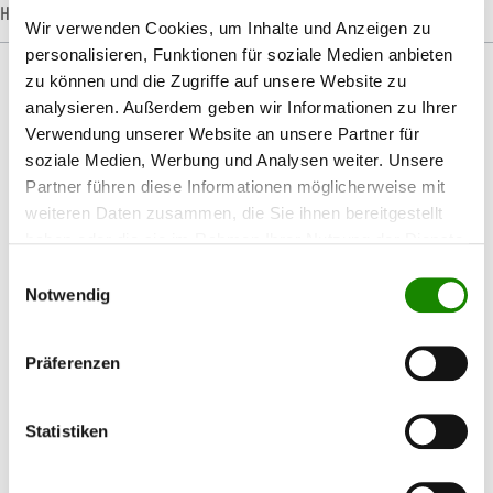
Hersteller-Informationen
Wir verwenden Cookies, um Inhalte und Anzeigen zu
personalisieren, Funktionen für soziale Medien anbieten
zu können und die Zugriffe auf unsere Website zu
analysieren. Außerdem geben wir Informationen zu Ihrer
Verwendung unserer Website an unsere Partner für
Produktgalerie überspringen
Passendes Zubehör
soziale Medien, Werbung und Analysen weiter. Unsere
Partner führen diese Informationen möglicherweise mit
weiteren Daten zusammen, die Sie ihnen bereitgestellt
haben oder die sie im Rahmen Ihrer Nutzung der Dienste
gesammelt haben.
Einwilligungsauswahl
%
Notwendig
Präferenzen
Statistiken
Kovax Buflex WET Stick-on Scheiben
D152mm ungelocht