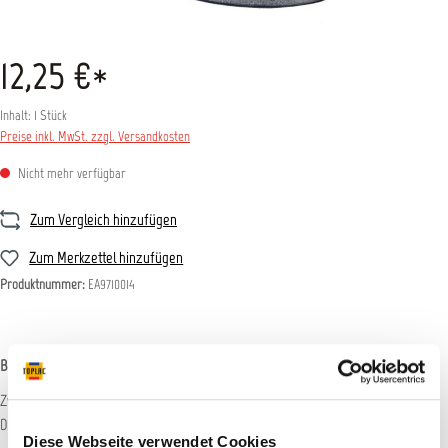
12,25 €*
Inhalt:
1 Stück
Preise inkl. MwSt. zzgl. Versandkosten
Nicht mehr verfügbar
Zum Vergleich hinzufügen
Zum Merkzettel hinzufügen
Produktnummer:
EA9710014
Beschreibung
Zwischenpad für Buflex WET Stick-on (Klebehaftung) Schleifscheiben des
Durchmessers D152 mm ohne Lochung. Durch die Verwendu…
Mehr
Diese Webseite verwendet Cookies