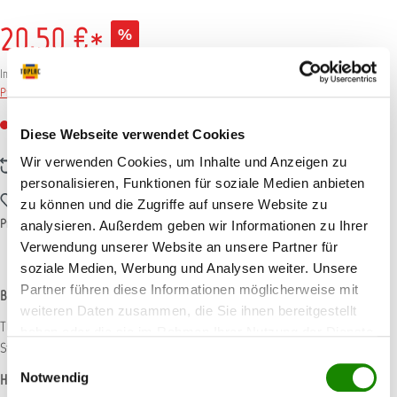
20,50 €*
%
22,78 €*
(10.01% gespart)
Inhalt:
2 Stück
(
10,25 €
* / 1 Stück)
Preise inkl. MwSt. zzgl. Versandkosten
Nicht mehr verfügbar
Diese Webseite verwendet Cookies
Wir verwenden Cookies, um Inhalte und Anzeigen zu
Zum Vergleich hinzufügen
personalisieren, Funktionen für soziale Medien anbieten
Zum Merkzettel hinzufügen
zu können und die Zugriffe auf unsere Website zu
Produktnummer:
971-0016
analysieren. Außerdem geben wir Informationen zu Ihrer
Verwendung unserer Website an unsere Partner für
soziale Medien, Werbung und Analysen weiter. Unsere
Partner führen diese Informationen möglicherweise mit
Beschreibung
weiteren Daten zusammen, die Sie ihnen bereitgestellt
TOLEX STICKON PADS 111 x 62 mm Anwendbar in Kombination mit StickOn Tolex
haben oder die sie im Rahmen Ihrer Nutzung der Dienste
Streifen 114 x 70 mm Inhalt: 2 Stk.
Mehr
gesammelt haben.
Einwilligungsauswahl
Notwendig
Hersteller-Informationen