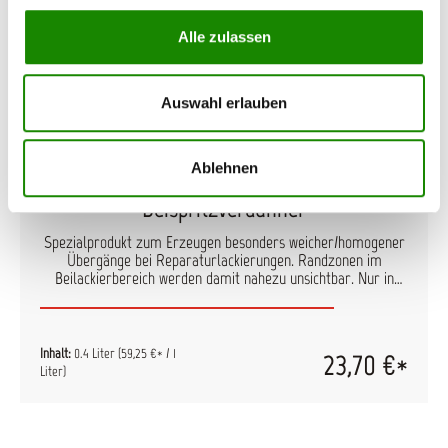
Alle zulassen
Auswahl erlauben
Ablehnen
Kwasny SprayMax UV-Blender /
Beispritzverdünner
Spezialprodukt zum Erzeugen besonders weicher/homogener
Übergänge bei Reparaturlackierungen. Randzonen im
Beilackierbereich werden damit nahezu unsichtbar. Nur in
Verbindung mit Kwasny UV Klarlack einsetzbar. Trocknet matt
und muss im Anschluss poliert werden. Der Untergrund der
Ausnebelzone sollte mit einem Schleifpad (P2000 - P4000)
mattiert werden. Weitere Verarbeitunghinweise finden Sie im
Inhalt:
0.4 Liter
(59,25 €* / 1
23,70 €*
technischen Datenblatt. Eigenschaften: sehr gutes
Liter)
Anlösevermögen keine Farbtonabweichung Enthält: Ethylacetat