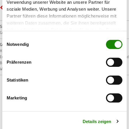
Verwendung unserer Website an unsere Partner für
GHS07 - Ausrufezeichen: Gesundheitsgefahr
soziale Medien, Werbung und Analysen weiter. Unsere
Partner führen diese Informationen möglicherweise mit
weiteren Daten zusammen, die Sie ihnen bereitgestellt
Signalwort
haben oder die sie im Rahmen Ihrer Nutzung der Dienste
Gefahr!
gesammelt haben.
Einwilligungsauswahl
Notwendig
Gefahrenhinweise
H222: Extrem entzündbares Aerosol.
H229: Behälter steht unter Druck: Kann bei
Erwärmung bersten.
H319: Verursacht schwere Augenreizung.
H336: Kann Schläfrigkeit und
Präferenzen
Benommenheit verursachen.
H412: Schädlich für Wasserorganismen, mit langfristiger
Wirkung.
Statistiken
Marketing
Produktgalerie überspringen
Passendes Zubehör
Details zeigen