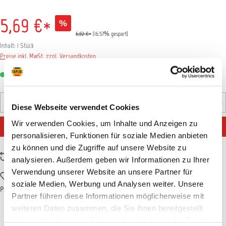
5,69 €*
%
6,82 €*
(16.57% gespart)
Inhalt:
1 Stück
Preise inkl. MwSt. zzgl. Versandkosten
Sofort verfügbar, Lieferzeit: 1-3 Tage
Produkt Anzahl: Gib den gewünschten Wert ein oder benutz
Diese Webseite verwendet Cookies
Stück
Wir verwenden Cookies, um Inhalte und Anzeigen zu
IN DEN WARENKORB
personalisieren, Funktionen für soziale Medien anbieten
zu können und die Zugriffe auf unsere Website zu
Zum Vergleich hinzufügen
analysieren. Außerdem geben wir Informationen zu Ihrer
Verwendung unserer Website an unsere Partner für
Zum Merkzettel hinzufügen
soziale Medien, Werbung und Analysen weiter. Unsere
Produktnummer:
SCHU50034
Partner führen diese Informationen möglicherweise mit
weiteren Daten zusammen, die Sie ihnen bereitgestellt
haben oder die sie im Rahmen Ihrer Nutzung der Dienste