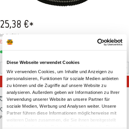
25,38 €*
Inhalt:
1 Stück
Preise inkl. MwSt. zzgl. Versandkosten
Sofort verfügbar, Lieferzeit: 1-3 Tage
Diese Webseite verwendet Cookies
Produkt Anzahl: Gib den gewünschten Wert ein oder benutz
Stück
Wir verwenden Cookies, um Inhalte und Anzeigen zu
personalisieren, Funktionen für soziale Medien anbieten
IN DEN WARENKORB
zu können und die Zugriffe auf unsere Website zu
analysieren. Außerdem geben wir Informationen zu Ihrer
Zum Vergleich hinzufügen
Verwendung unserer Website an unsere Partner für
soziale Medien, Werbung und Analysen weiter. Unsere
Zum Merkzettel hinzufügen
Partner führen diese Informationen möglicherweise mit
Produktnummer:
MIRKA409
weiteren Daten zusammen, die Sie ihnen bereitgestellt
haben oder die sie im Rahmen Ihrer Nutzung der Dienste