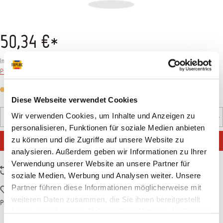
50,34 €*
Inhalt:
1 Set
Preise inkl. MwSt. zzgl. Versandkosten
Versandfertig in 7 Tagen, Lieferzeit 5-7 Tage
Diese Webseite verwendet Cookies
Produkt Anzahl: Gib den gewünschten Wert ein oder benutz
Wir verwenden Cookies, um Inhalte und Anzeigen zu
Set
personalisieren, Funktionen für soziale Medien anbieten
IN DEN WARENKORB
zu können und die Zugriffe auf unsere Website zu
analysieren. Außerdem geben wir Informationen zu Ihrer
Verwendung unserer Website an unsere Partner für
Zum Vergleich hinzufügen
soziale Medien, Werbung und Analysen weiter. Unsere
Partner führen diese Informationen möglicherweise mit
Zum Merkzettel hinzufügen
weiteren Daten zusammen, die Sie ihnen bereitgestellt
Produktnummer:
T002631
haben oder die sie im Rahmen Ihrer Nutzung der Dienste