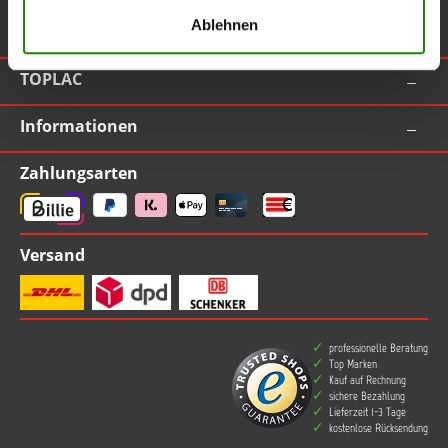
Ablehnen
Vertrag widerrufen
TOPLAC
Informationen
Zahlungsarten
Versand
professionelle Beratung
Top Marken
Kauf auf Rechnung
sichere Bezahlung
Lieferzeit 1-3 Tage
kostenlose Rücksendung