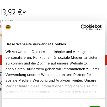
13,92 €*
Inhalt:
1 Stück
Preise inkl. MwSt. zzgl. Versandkosten
Versandfertig in 7 Tagen, Lieferzeit 5-7 Tage
Diese Webseite verwendet Cookies
Produkt Anzahl: Gib den gewünschten Wert ein oder benutz
Stück
Wir verwenden Cookies, um Inhalte und Anzeigen zu
personalisieren, Funktionen für soziale Medien anbieten
IN DEN WARENKORB
zu können und die Zugriffe auf unsere Website zu
analysieren. Außerdem geben wir Informationen zu Ihrer
Zum Vergleich hinzufügen
Verwendung unserer Website an unsere Partner für
soziale Medien, Werbung und Analysen weiter. Unsere
Zum Merkzettel hinzufügen
Partner führen diese Informationen möglicherweise mit
Produktnummer:
T002449
weiteren Daten zusammen, die Sie ihnen bereitgestellt
haben oder die sie im Rahmen Ihrer Nutzung der Dienste
gesammelt haben.
Einwilligungsauswahl