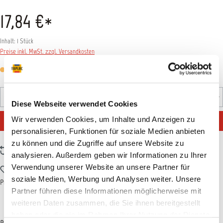
17,84 €*
Inhalt:
1 Stück
Preise inkl. MwSt. zzgl. Versandkosten
Versandfertig in 14 Tagen, Lieferzeit 5-7 Tage
Produkt Anzahl: Gib den gewünschten Wert ein oder benutz
Stück
Diese Webseite verwendet Cookies
IN DEN WARENKORB
Wir verwenden Cookies, um Inhalte und Anzeigen zu
personalisieren, Funktionen für soziale Medien anbieten
zu können und die Zugriffe auf unsere Website zu
Zum Vergleich hinzufügen
analysieren. Außerdem geben wir Informationen zu Ihrer
Verwendung unserer Website an unsere Partner für
Zum Merkzettel hinzufügen
soziale Medien, Werbung und Analysen weiter. Unsere
Produktnummer:
T011882
Partner führen diese Informationen möglicherweise mit
weiteren Daten zusammen, die Sie ihnen bereitgestellt
haben oder die sie im Rahmen Ihrer Nutzung der Dienste