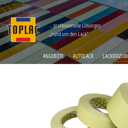
springen
Zur Hauptnavigation springen
LACKIERZUBEHÖR
Abdecken
Klebebänder
Startseite
ABDECKBAND 3M SCOTCH TAPE 3030
… professionelle Lösungen
„rund um den Lack“
Bildergalerie überspringen
ANGEBOTE
AUTOLACK
LACKIERZUB