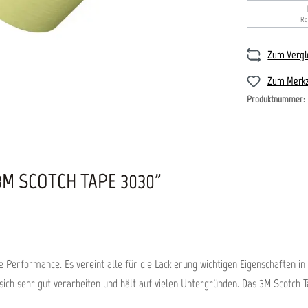
Produkt An
Rol
Zum Vergl
Zum Merkz
Produktnummer:
M SCOTCH TAPE 3030"
Performance. Es vereint alle für die Lackierung wichtigen Eigenschaften in 
 sich sehr gut verarbeiten und hält auf vielen Untergründen. Das 3M Scotch T