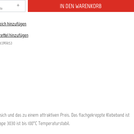
zahl: Gib den gewünschten Wert ein oder benutze die S
IN DEN WARENKORB
le
eich hinzufügen
ettel hinzufügen
113MA153
sich und das zu einem attraktiven Preis. Das flachgekreppte Klebeband ist
ape 3030 ist bis 100°C Temperaturstabil.