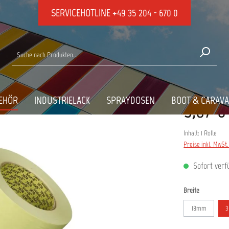
SERVICEHOTLINE
+49 35 204 - 670 0
EHÖR
INDUSTRIELACK
SPRAYDOSEN
BOOT & CARAV
5,87 €
Inhalt:
1 Rolle
Preise inkl. MwSt
Sofort verfü
auswählen
Breite
18mm