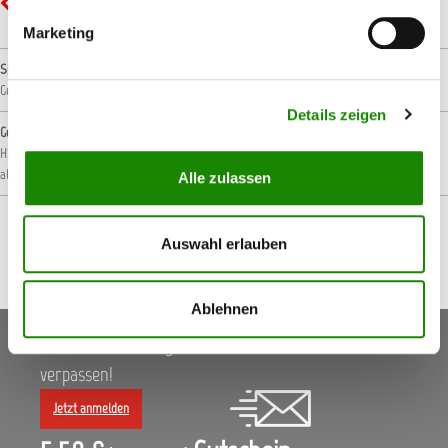
GHS07 - Ausrufezeichen: Gesundheitsgefahr
Marketing
Signalwort
Gefahr!
Details zeigen
Gefahrenhinweise
H226: Flüssigkeit und Dampf entzündbar.
H315: Verursacht Hautreizungen.
H317: Kann
allergische Hautreaktionen verursachen.
H318: Verursacht schwere Augenschäden.
Alle zulassen
Auswahl erlauben
Ablehnen
Keine Aktionen, Angebote & Informationen mehr
verpassen!
Jetzt anmelden