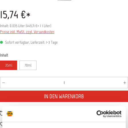
15,74 €*
Inhalt:
0.035 Liter
(
449,71 €
* / 1 Liter)
Preise inkl. MwSt. zzgl. Versandkosten
Sofort verfügbar, Lieferzeit: 1-3 Tage
auswählen
Inhalt
35ml
70ml
Produkt Anzahl: Gib den gewünschten Wert ein oder benutz
IN DEN WARENKORB
Zum Vergleich hinzufügen
Zum Merkzettel hinzufügen