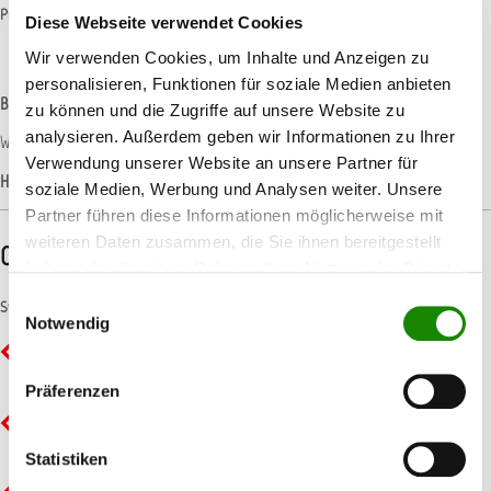
Produktnummer:
11ALLL129
Diese Webseite verwendet Cookies
Wir verwenden Cookies, um Inhalte und Anzeigen zu
personalisieren, Funktionen für soziale Medien anbieten
Beschreibung
zu können und die Zugriffe auf unsere Website zu
analysieren. Außerdem geben wir Informationen zu Ihrer
Wasserbasis Mischlack für AllorA Spot-Repair-System
Mehr
Verwendung unserer Website an unsere Partner für
Hersteller-Informationen
soziale Medien, Werbung und Analysen weiter. Unsere
Partner führen diese Informationen möglicherweise mit
weiteren Daten zusammen, die Sie ihnen bereitgestellt
CLP-/REACH-Hinweise
haben oder die sie im Rahmen Ihrer Nutzung der Dienste
gesammelt haben.
Einwilligungsauswahl
Symbole
Notwendig
GHS02 - Flamme: Entzündbar
Präferenzen
GHS05 - Ätzwirkung: Korrosiv
Statistiken