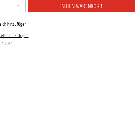
zahl: Gib den gewünschten Wert ein oder benutze die S
IN DEN WARENKORB
eich hinzufügen
ettel hinzufügen
11ALLL130