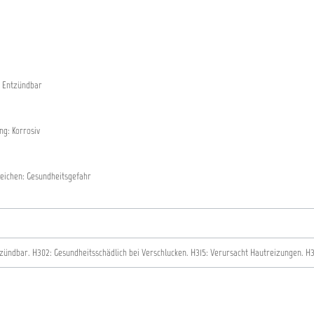
 Entzündbar
g: Korrosiv
eichen: Gesundheitsgefahr
tzündbar.
H302: Gesundheitsschädlich bei Verschlucken.
H315: Verursacht Hautreizungen.
H3