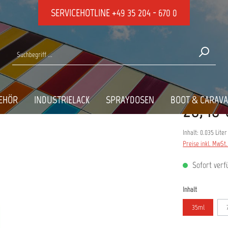
SERVICEHOTLINE
+49 35 204 - 670 0
EHÖR
INDUSTRIELACK
SPRAYDOSEN
BOOT & CARAV
28,48 
Inhalt:
0.035 Lite
Preise inkl. MwSt
Sofort verfü
auswählen
Inhalt
35ml