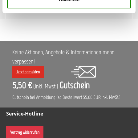
Rasterplatten der Größe 9,0 × 9,0 × 38 mm kompatibel. Ideal
68,40 €*
für Werkstätten, um Werkzeuge und Zubehör stets griffbereit
zu haben. Vorteile auf einen Blick: Effiziente Organisation für
eine Vielzahl von Gegenständen Stabile Konstruktion mit
hoher Tragfähigkeit Vielseitig positionierbar und einfach
anzubringen Technische Daten: Material: Metall, Farbe: RAL
7005 Abmessungen: T 246 × H 91 × L 834 mm Gewicht: 3,4 kg,
Tragfähigkeit: bis 20 kg Passend für: Rasterplatten 9,0 × 9,0 ×
38 mm
Keine Aktionen, Angebote & Informationen mehr
verpassen!
Jetzt anmelden
5,50 €
Gutschein
(Inkl. Mwst.)
Gutschein bei Anmeldung (ab Bestellwert 55,00 EUR inkl. MwSt.)
Service-Hotline
Vertrag widerrufen