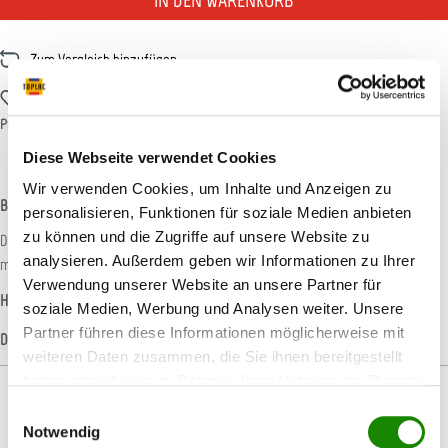
IN DEN WARENKORB
Zum Vergleich hinzufügen
Zum Merkzettel hinzufügen
Produktnummer:
T026834
Diese Webseite verwendet Cookies
Wir verwenden Cookies, um Inhalte und Anzeigen zu
Beschreibung
personalisieren, Funktionen für soziale Medien anbieten
zu können und die Zugriffe auf unsere Website zu
Der Colad Schleifwagen Groß ist der ideale Begleiter für Ihre Werkstatt. Das
analysieren. Außerdem geben wir Informationen zu Ihrer
modulare Design ermöglicht es Ihnen, den Wagen…
Mehr
Verwendung unserer Website an unsere Partner für
Hersteller-Informationen
soziale Medien, Werbung und Analysen weiter. Unsere
Partner führen diese Informationen möglicherweise mit
Datenblätter
weiteren Daten zusammen, die Sie ihnen bereitgestellt
haben oder die sie im Rahmen Ihrer Nutzung der Dienste
gesammelt haben.
Einwilligungsauswahl
Notwendig