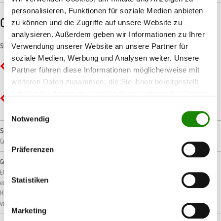
personalisieren, Funktionen für soziale Medien anbieten
CLP-/REACH-Hinweise
zu können und die Zugriffe auf unsere Website zu
analysieren. Außerdem geben wir Informationen zu Ihrer
Symbole
Verwendung unserer Website an unsere Partner für
soziale Medien, Werbung und Analysen weiter. Unsere
GHS02 - Flamme: Entzündbar
Partner führen diese Informationen möglicherweise mit
weiteren Daten zusammen, die Sie ihnen bereitgestellt
haben oder die sie im Rahmen Ihrer Nutzung der Dienste
GHS07 - Ausrufezeichen: Gesundheitsgefahr
gesammelt haben.
Einwilligungsauswahl
Notwendig
Signalwort
Gefahr!
Präferenzen
Gefahrenhinweise
EUH066: Wiederholter Kontakt kann zu spröder oder rissiger Haut führen.
H222: Extrem
Statistiken
entzündbares Aerosol.
H229: Behälter steht unter Druck: Kann bei Erwärmung bersten.
H319: Verursacht schwere Augenreizung.
H336: Kann Schläfrigkeit und Benommenheit
verursachen.
H412: Schädlich für Wasserorganismen, mit langfristiger Wirkung.
Marketing