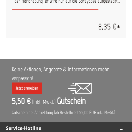
der Handhabung, er wird nur auf die Spraydose aufgesteckt
und kann dann ähnlich wie eine Lackierpistole verwendet
werden. Die Vorteile im Überblick: die Sprühhilfe erleichtert
das Lackieren von schwer zugänglichen Stellen der Aufsatz
liegt sehr gut in der Hand und gibt dadurch Sicherheit beim
8,35 €*
Lackieren Produkt ist aus Kunststoff und "Made in Germany"
Keine Aktionen, Angebote & Informationen mehr
verpassen!
Jetzt anmelden
5,50 €
Gutschein
(Inkl. Mwst.)
Gutschein bei Anmeldung (ab Bestellwert 55,00 EUR inkl. MwSt.)
Service-Hotline