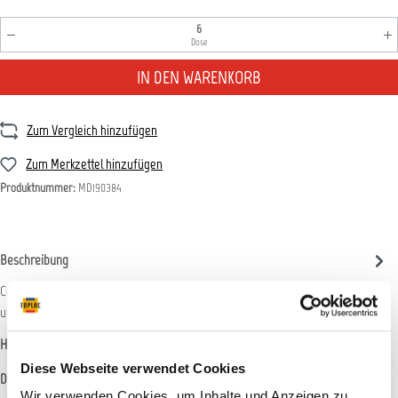
Produkt Anzahl: Gib den gewünschten Wert ein oder benutz
Dose
IN DEN WARENKORB
Zum Vergleich hinzufügen
Zum Merkzettel hinzufügen
Produktnummer:
MD190384
Beschreibung
ColorMatic RAL-Acryl ist ein hochwertiger, seidenglänzender Acryl-Lack der
universell für die schnelle industrielle Lackieru…
Mehr
Hersteller-Informationen
Diese Webseite verwendet Cookies
Datenblätter
Wir verwenden Cookies, um Inhalte und Anzeigen zu