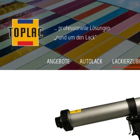
springen
Zur Hauptnavigation springen
LACKIERZUBEHÖR
Kleben-Dichten-Schützen
Startseite
DRUCKLUFT-PISTOLE SIKA AIRFLOW 
… professionelle Lösungen
„rund um den Lack“
Bildergalerie überspringen
ANGEBOTE
AUTOLACK
LACKIERZUB