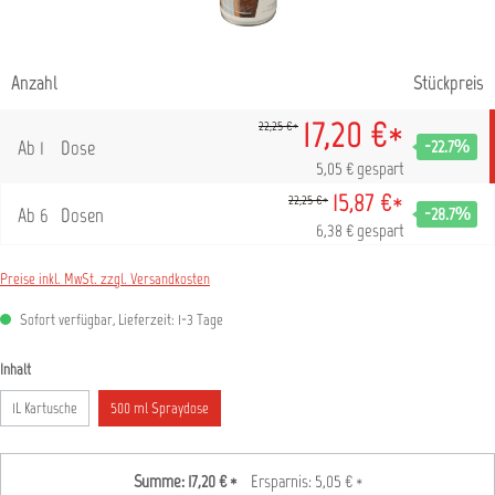
Anzahl
Stückpreis
17,20 €*
22,25 €*
Ab
1
Dose
-22.7
%
5,05 € gespart
15,87 €*
22,25 €*
Ab
6
Dosen
-28.7
%
6,38 € gespart
Preise inkl. MwSt. zzgl. Versandkosten
Sofort verfügbar, Lieferzeit: 1-3 Tage
auswählen
Inhalt
1L Kartusche
500 ml Spraydose
Summe:
17,20 €
*
Ersparnis:
5,05 €
*