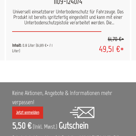
1109-1240/4
Universell einsetzbarer Unterbodenschutz für Fahrzeuge. Das
Produkt ist bereits spritzfertig eingestellt und kann mit einer
Unterbodenschutzpistole verarbeitet werden. Die
Schutzschicht ist überlackierbar. Anwendungsgebiete:
Unterbodenschutz Steinschlagschutz Isoliergrund bei
61,70 €*
blutenden Altlackierungen, Peroxidflecken und TPA Farbton:
schwarz
Inhalt:
0.8 Liter
(61,89 €* / 1
49,51 €*
Liter)
Keine Aktionen, Angebote & Informationen mehr
verpassen!
Jetzt anmelden
5,50 €
Gutschein
(Inkl. Mwst.)