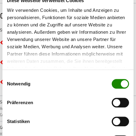
Diese Webseite verwendet Cookies
Wir verwenden Cookies, um Inhalte und Anzeigen zu
CLP-/REACH-Hinweise
personalisieren, Funktionen für soziale Medien anbieten
zu können und die Zugriffe auf unsere Website zu
Symbole
analysieren. Außerdem geben wir Informationen zu Ihrer
Verwendung unserer Website an unsere Partner für
GHS02 - Flamme: Entzündbar
soziale Medien, Werbung und Analysen weiter. Unsere
Partner führen diese Informationen möglicherweise mit
weiteren Daten zusammen, die Sie ihnen bereitgestellt
GHS07 - Ausrufezeichen: Gesundheitsgefahr
haben oder die sie im Rahmen Ihrer Nutzung der Dienste
gesammelt haben.
Einwilligungsauswahl
GHS09 - Umwelt: Umweltgefährlich
Notwendig
Signalwort
Präferenzen
Achtung!
Gefahr!
Statistiken
Gefahrenhinweise
H222: Extrem entzündbares Aerosol.
H226: Flüssigkeit und Dampf entzündbar.
H229: