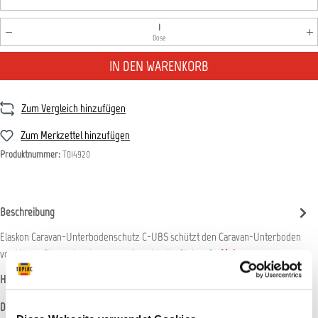
Produkt Anzahl: Gib den gewünschten Wert ein oder benutz
Dose
IN DEN WARENKORB
Zum Vergleich hinzufügen
Zum Merkzettel hinzufügen
Produktnummer:
T014920
Beschreibung
Elaskon Caravan-Unterbodenschutz C-UBS schützt den Caravan-Unterboden
vor Nässe, Streusalze, Laugen, aufgewirbelte Steine, S…
Mehr
Hersteller-Informationen
Datenblätter