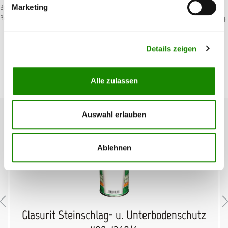
Marketing
Behälter steht unter Druck: Kann bei Erwärmung bersten.
H336: Kann Schläfrigkeit und
Benommenheit verursachen.
H411: Giftig für Wasserorganismen, mit langfristiger Wirkung.
Details zeigen
Produktgalerie überspringen
Passendes Zubehör
Alle zulassen
Auswahl erlauben
%
Ablehnen
Glasurit Steinschlag- u. Unterbodenschutz