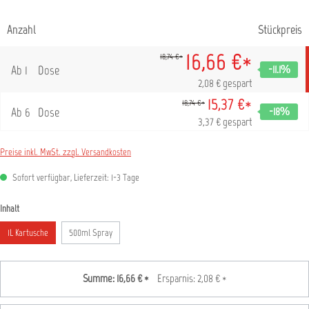
Anzahl
Stückpreis
16,66 €*
18,74 €*
Ab
1
Dose
-11.1
%
2,08 € gespart
15,37 €*
18,74 €*
Ab
6
Dose
-18
%
3,37 € gespart
Preise inkl. MwSt. zzgl. Versandkosten
Sofort verfügbar, Lieferzeit: 1-3 Tage
auswählen
Inhalt
1L Kartusche
500ml Spray
Summe:
16,66 €
*
Ersparnis:
2,08 €
*