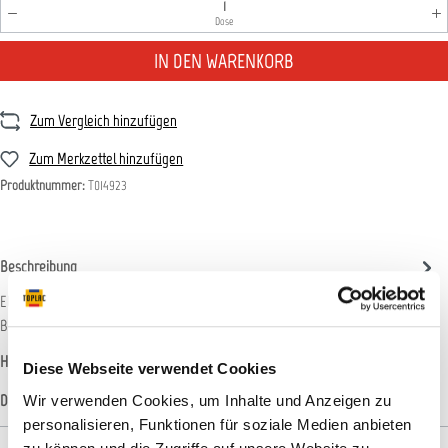
Produkt Anzahl: Gib den gewünschten Wert ein oder benutz
Dose
IN DEN WARENKORB
Zum Vergleich hinzufügen
Zum Merkzettel hinzufügen
Produktnummer:
T014923
Beschreibung
Elaskon UBS schwarz ist ein Unterbodenschutz auf Wachsbasis mit
Bitumenanteil für die Anwendung bei PKW, LKW und Bussen. Dur…
Mehr
Hersteller-Informationen
Diese Webseite verwendet Cookies
Datenblätter
Wir verwenden Cookies, um Inhalte und Anzeigen zu
personalisieren, Funktionen für soziale Medien anbieten