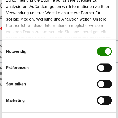
zu können und die Zugriffe auf unsere Website zu
CLP-/REACH-Hinweise
analysieren. Außerdem geben wir Informationen zu Ihrer
Verwendung unserer Website an unsere Partner für
Symbole
soziale Medien, Werbung und Analysen weiter. Unsere
Partner führen diese Informationen möglicherweise mit
GHS02 - Flamme: Entzündbar
weiteren Daten zusammen, die Sie ihnen bereitgestellt
haben oder die sie im Rahmen Ihrer Nutzung der Dienste
gesammelt haben.
Signalwort
Einwilligungsauswahl
Notwendig
Achtung!
Gefahr!
Präferenzen
Gefahrenhinweise
H222: Extrem entzündbares Aerosol.
H226: Flüssigkeit und Dampf entzündbar.
H229:
Behälter steht unter Druck: Kann bei Erwärmung bersten.
H412: Schädlich für
Statistiken
Wasserorganismen, mit langfristiger Wirkung.
Marketing
Produktgalerie überspringen
Passendes Zubehör