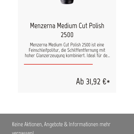
Menzerna Medium Cut Polish
2500
Menzerna Medium Cut Polish 2500 ist eine
Feinschleifpolitur, die Schilffentfernung mit
hoher Glanzerzeugung kombiniert. Ideal für den
Einsatz bei der professionellen Lackaufbereitung
und beim Lackfinish in Lackierwerkstätten.
Beseitigt Fehlstellen, Waschstraßenkratzer und
Gebrauchsspuren auf lackierten Oberflächen.
Ab 31,92 €*
Schleifspuren der Körnung P2000 können mit
dieser Politur auspoliert werden.
Abtragsleistung: 5 (10 = höchste Abrasivität)
Oberflächenglanz: 7 (10= höchster Glanzgrad)
Polierpad: medium Eigenschaften: gleichmäßiges
Schleifbild außerordentlicher Glanz silikonfrei
Inhalt:1 L
Keine Aktionen, Angebote & Informationen mehr
verpassen!