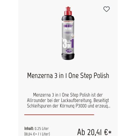
Menzerna Control Cleaner Oberflächen
vorreinigeProdukt nach Auftrag komplett
aushärten und trocknen lassen und mit
sauberem Mikrofasertuch abnehmen Vorteile,
Besonderheiten Polymer Blend langanhaltende
Standzeit, maximaler Schutz und
Abperlverhalten, resistent gegen
Umwelteinflüsse Werterhalt des Fahrzeugs
Inhalt: 250 ml
Menzerna 3 in 1 One Step Polish
Menzerna 3 in 1 One Step Polish ist der
Allrounder bei der Lackaufbereitung. Beseitigt
Schleifspuren der Körnung P3000 und erzeugt
dabei hohen Glanz auf der Oberfläche. Ideal für
den Einsatz bei der professionellen
Lackaufbereitung und beim Lackfinish in
Lackierwerkstätten. Die einfache Verarbeitung
Inhalt:
0.25 Liter
Ab 20,41 €*
und die Kombination von 3 Polierschritten in
(81,64 €* / 1 Liter)