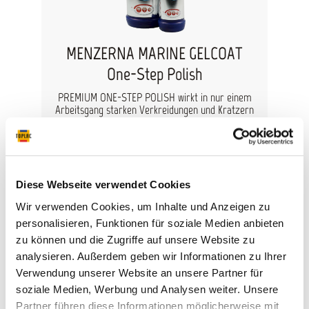
spürbar glattere Oberfläche. Set Inhalt: 1x 500
ml Star brite Boot Shampoo 80416 1x 250 ml
Menzerna Gelcoat One Step Polish 1x 250 ml
Menzerna Gelcoat Premium Gloss 1x 250 ml
MENZERNA MARINE GELCOAT
Menzerna Gelcoat Premium Protection 1x
One-Step Polish
Mikrofasertuch grün 1x Mikrofasertuch blau 2x
Mikrofaserpad grün 2x Mikrofaserpad blau
PREMIUM ONE-STEP POLISH wirkt in nur einem
Arbeitsgang starken Verkreidungen und Kratzern
entgegen und erzeugt gleichzeitig strahlenden
Glanz. Mit Highspeed ins Glu¨ck! Premium One-
Step Polish zieht durch, von Anfang bis Ende, auf
18,92 €*
höchstem Niveau. Menzerna Gelcoat Premium
One-Step poliert und erzeugt Hochglanz in nur
Inhalt:
0.25 Liter
16,08 €*
einem Arbeitsgang. Einmal ums Boot – Finish
Diese Webseite verwendet Cookies
(64,32 €* / 1 Liter)
inklusive. Gänsehaut pur beim Blick auf das
Wir verwenden Cookies, um Inhalte und Anzeigen zu
strahlende Ergebnis. Oberflächenzustand für
Menzerna Gelcoat Premium One-Step: Starke
personalisieren, Funktionen für soziale Medien anbieten
Vergilbungen, Verwitterungen/Verkreidungen,
zu können und die Zugriffe auf unsere Website zu
Kratzer, matte Stellen Polierergebnis Menzerna
analysieren. Außerdem geben wir Informationen zu Ihrer
Gelcoat Premium One-Step: Perfekte
Oberfläche mit strahlendem Glanz, auch bei
Verwendung unserer Website an unsere Partner für
%
dunklen Gelcoats. Glatte Oberfläche fu¨r gutes
soziale Medien, Werbung und Analysen weiter. Unsere
Strömungsverhalten. Polierwerkzeug Menzerna
Partner führen diese Informationen möglicherweise mit
Tipp
Gelcoat Premium One-Step:> Lammfell, Pad