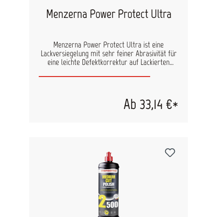
Menzerna Power Protect Ultra
Menzerna Power Protect Ultra ist eine
Lackversiegelung mit sehr feiner Abrasivität für
eine leichte Defektkorrektur auf Lackierten
Oberflächen. Beseitigt Hologramme und
Grauschleier. Diese Politur kombiniert 2
Produkte in einem: Hochglanzpolitur und
Versiegelung in einem Arbeitsschritt. Ideal für
Ab 33,14 €*
den Einsatz bei der professionellen
Lackaufbereitung und beim Lackfinish in
Lackierwerkstätten. Durch die Versiegelung der
Oberfläche wird das Polierergebnis konserviert
und vermieden, dass neue Verschmutzungen auf
der behandelten Oberfläche anhaften können.
Abtragsleistung: 2 (10 = höchste Abrasivität)
Oberflächenglanz: 10 (10= höchster Glanzgrad)
Polierpad: fein/weich, Mikrofaserpad
Eigenschaften: 2 in 1: Hochglanzpolish und
Versiegelung in einem Produkt spürbar glattere
Oberfläche perfektes Abperlverhalten silikonfrei
Inhalt: 1L