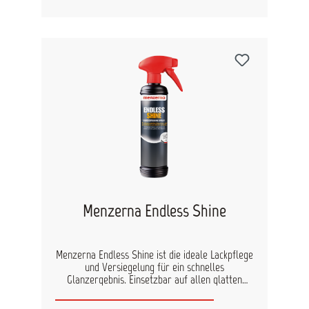
einem Produkt machen diese One Step Politur
zu einem idealen Produkt für Polieranfänger.
Abtragsleistung: 5 (10 = höchste Abrasivität)
Oberflächenglanz: 9 (10= höchster Glanzgrad)
Polierpad: medium, fein/weich Eigenschaften:
einstufiger Polierprozess: Politur, Finish,
Versiegelung 3000er Schliffentfernung schnelles
Hochglanzfinish spürbar glattere Oberfläche
überlackierbar silikonfrei Inhalt: 250 ml
Menzerna Endless Shine
Menzerna Endless Shine ist die ideale Lackpflege
und Versiegelung für ein schnelles
Glanzergebnis. Einsetzbar auf allen glatten
Oberflächen wie Lack, Glas, Kunststoff, Metall
und Gummi. Verleiht der behandelten