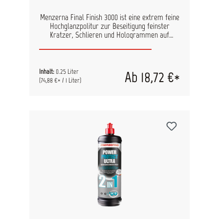
Menzerna Final Finish 3000 ist eine extrem feine
Hochglanzpolitur zur Beseitigung feinster
Kratzer, Schlieren und Hologrammen auf
lackierten Oberflächen. Entfernt außerdem
zuverlässig Grauschleier. Ideal für den Einsatz
bei der professionellen Lackaufbereitung und
beim Lackfinish in Lackierwerkstätten. Final
Inhalt:
0.25 Liter
Ab 18,72 €*
Finish 3000 erzeugt perfekten Tiefenglanz.
(74,88 €* / 1 Liter)
Abtragsleistung: 3 (10 = höchste Abrasivität)
Oberflächenglanz: 9 (10= höchster Glanzgrad)
Polierpad: fein/weich Eigenschaften: erzeugt
strahlenden Glanz silikonfrei Inhalt: 1L 250 ml