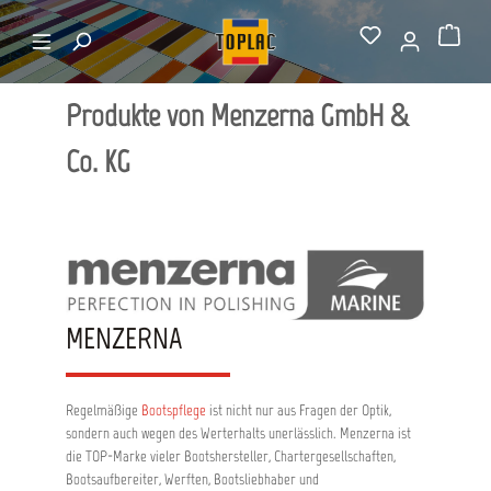
alt springen
Hersteller von A-Z
Menzerna GmbH & Co. KG
Warenkorb
Produkte von Menzerna GmbH &
Co. KG
MENZERNA
Regelmäßige
Bootspflege
ist nicht nur aus Fragen der Optik,
sondern auch wegen des Werterhalts unerlässlich. Menzerna ist
die TOP-Marke vieler Bootshersteller, Chartergesellschaften,
Bootsaufbereiter, Werften, Bootsliebhaber und