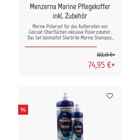
Menzerna Marine Pflegekoffer
inkl. Zubehör
Marine Polierset für das Aufbereiten von
Gelcoat-Oberflächen inklusive Polierzubehör.
Das Set beinhaltet Starbrite Marine Shampoo,
Menzerna Politur und Versiegelung für die
professionelle Bootspflege. Das Starbrite Boot-
102,13 €*
Shampoo entfernt einfach Schmutz und Flecken
und hinterlässt keine Streifen oder Flecken, was
74,95 €*
die Oberfläche ideal für das nachfolgende
Polieren vorbereitet. Mit der Menzerna 1-Step
Politur werden starke Verkreidungen und
Kratzer in nur einem Arbeitsgang entfernt und
außerdem strahlender Glanz erzeugt. Menzerna
Premium Gloss erzeugt absolut hologrammfreie
Oberfläche mit exklusivem Glanz, auch bei
dunklen Gelcoats. Zurück bleibt eine glatte
%
Oberfläche für bestes Strömungsverhalten.
Abschließend wird die Oberfläche mit Menzerna
Premium Protection versiegelt, was für
langanhaltenden Schutz und ein glanzvolles
Erscheinungsbild sorgt. Die neueste Polymer-
Technologie sorgt für eine sichtbar frischere und