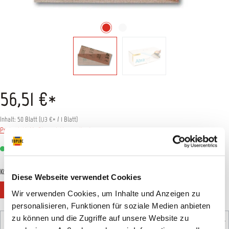
56,51 €*
Inhalt:
50 Blatt
(
1,13 €
* / 1 Blatt)
Preise inkl. MwSt. zzgl. Versandkosten
Sofort verfügbar, Lieferzeit: 1-3 Tage
auswählen
Körnung
Diese Webseite verwendet Cookies
P80
P120
P180
P240
P320
P400
Wir verwenden Cookies, um Inhalte und Anzeigen zu
personalisieren, Funktionen für soziale Medien anbieten
Produkt Anzahl: Gib den gewünschten Wert ein oder benutz
zu können und die Zugriffe auf unsere Website zu
Pack