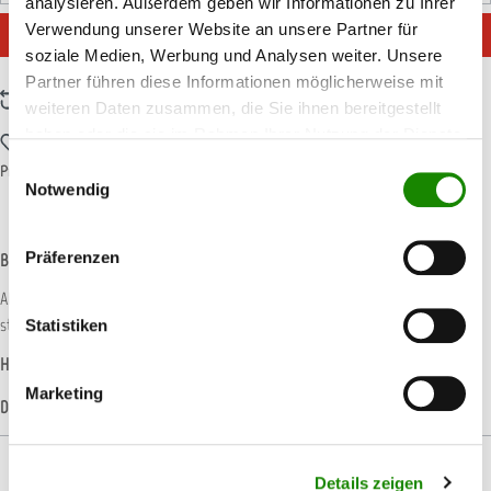
analysieren. Außerdem geben wir Informationen zu Ihrer
Verwendung unserer Website an unsere Partner für
IN DEN WARENKORB
soziale Medien, Werbung und Analysen weiter. Unsere
Partner führen diese Informationen möglicherweise mit
Zum Vergleich hinzufügen
weiteren Daten zusammen, die Sie ihnen bereitgestellt
haben oder die sie im Rahmen Ihrer Nutzung der Dienste
Zum Merkzettel hinzufügen
gesammelt haben.
Einwilligungsauswahl
Produktnummer:
MIRKA063
Notwendig
Präferenzen
Beschreibung
Abranet setzt neue Maßstäbe in der Schleiftechnik und ermöglicht nahezu
staubfreies Schleifen. Speziell für das Schleifen vo…
Mehr
Statistiken
Hersteller-Informationen
Marketing
Datenblätter
Details zeigen