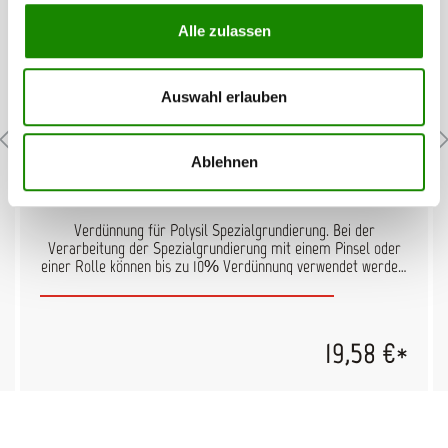
Alle zulassen
Auswahl erlauben
POLYSIL Spezial Verdünnung V220 2200.01
Ablehnen
Verdünnung für Polysil Spezialgrundierung. Bei der
Verarbeitung der Spezialgrundierung mit einem Pinsel oder
einer Rolle können bis zu 10% Verdünnung verwendet werden.
Wird die Spezialgrundierung mit der Lackierpistole appliziert,
so werden bis zu 50% Verdünnung benötigt.
19,58 €*