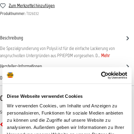
Zum Merkzettel hinzufügen
Produktnummer:
T026032
Beschreibung
Die Spezialgrundierung von Polysil ist für die einfache Lackierung von
anspruchvollen Untergründen aus PP/EPDM vorgesehen. D…
Mehr
Hersteller-Informationen
Datenblätter
Diese Webseite verwendet Cookies
CLP-/REACH-Hinweise
Wir verwenden Cookies, um Inhalte und Anzeigen zu
Symbole
personalisieren, Funktionen für soziale Medien anbieten
zu können und die Zugriffe auf unsere Website zu
GHS02 - Flamme: Entzündbar
analysieren. Außerdem geben wir Informationen zu Ihrer